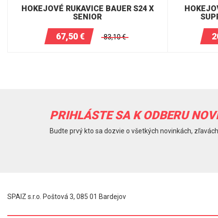
HOKEJOVÉ RUKAVICE BAUER S24 X
HOKEJOV
SENIOR
SUP
67,50
€
2
83,10
€
PRIHLÁSTE SA K ODBERU NOV
Budte prvý kto sa dozvie o všetkých novinkách, zľavách
SPAIZ s.r.o. Poštová 3, 085 01 Bardejov