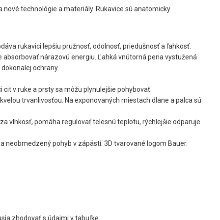
a nové technológie a materiály. Rukavice sú anatomicky
dáva rukavici lepšiu pružnosť, odolnosť, priedušnosť a ľahkosť.
e absorbovať nárazovú energiu. Ľahká vnútorná pena vystužená
 dokonalej ochrany.
 cit v ruke a prsty sa môžu plynulejšie pohybovať.
skvelou trvanlivosťou. Na exponovaných miestach dlane a palca sú
a vlhkosť, pomáha regulovať telesnú teplotu, rýchlejšie odparuje
 a neobmedzený pohyb v zápästí. 3D tvarované logom Bauer.
sia zhodovať s údajmi v tabuľke.