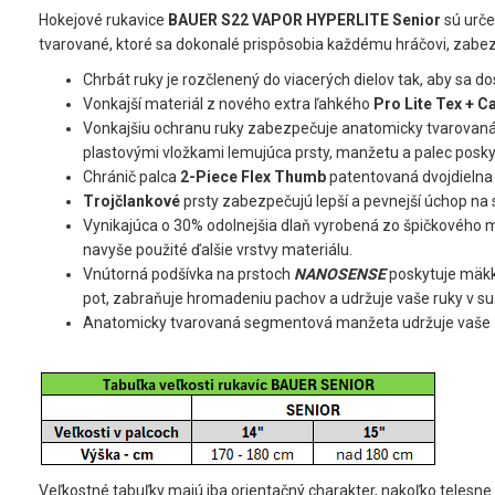
Hokejové rukavice
BAUER S22 VAPOR HYPERLITE Senior
sú urče
tvarované, ktoré sa dokonalé prispôsobia každému hráčovi, zab
Chrbát ruky je rozčlenený do viacerých dielov tak, aby sa 
Vonkajší materiál z nového extra ľahkého
Pro Lite Tex + 
Vonkajšiu ochranu ruky zabezpečuje anatomicky tvarovan
plastovými vložkami lemujúca prsty, manžetu a palec posky
Chránič palca
2-Piece Flex Thumb
patentovaná dvojdielna 
Trojčlankové
prsty zabezpečujú lepší a pevnejší úchop na s
Vynikajúca o 30% odolnejšia dlaň vyrobená zo špičkového 
navyše použité ďalšie vrstvy materiálu.
Vnútorná podšívka na prstoch
NANOSENSE
poskytuje mäkký
pot, zabraňuje hromadeniu pachov a udržuje vaše ruky v suc
Anatomicky tvarovaná segmentová manžeta udržuje vaše zá
Veľkostné tabuľky majú iba orientačný charakter, nakoľko telesne