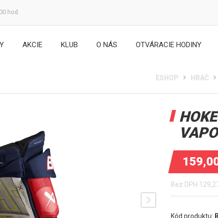
:00 hod.
Y
AKCIE
KLUB
O NÁS
OTVÁRACIE HODINY
ESHOP
HRÁČ
HOKE
VAPO
159,0
Bez DPH
129,2
Kód produktu: