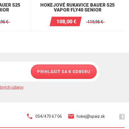
AUER S25
HOKEJOVÉ RUKAVICE BAUER S25
NIOR
VAPOR FLY40 SENIOR
108,00
€
,95
€
119,95
€
PRIHLÁSIŤ SA K ODBERU
bných údajov
.
054/470 67 06
hokej@spaiz.sk