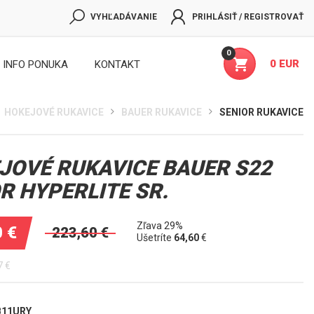
VYHĽADÁVANIE
PRIHLÁSIŤ / REGISTROVAŤ
0
0 EUR
INFO PONUKA
KONTAKT
HOKEJOVÉ RUKAVICE
BAUER RUKAVICE
SENIOR RUKAVICE
JOVÉ RUKAVICE BAUER S22
R HYPERLITE SR.
Zľava 29%
0
€
223,60
€
Ušetríte
64,60
€
7
€
B11URY