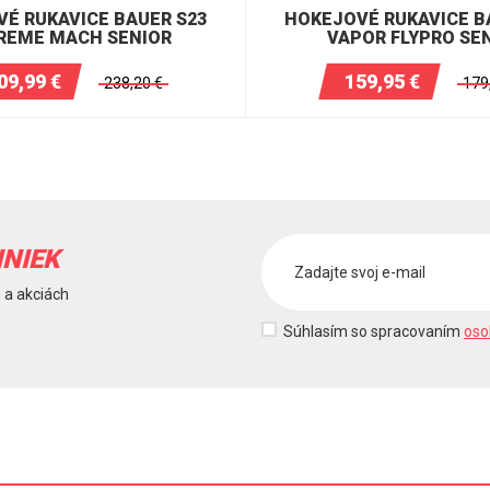
É RUKAVICE BAUER S23
HOKEJOVÉ RUKAVICE B
REME MACH SENIOR
VAPOR FLYPRO SE
09,99
€
159,95
€
238,20
€
179
INIEK
 a akciách
Súhlasím so spracovaním
oso