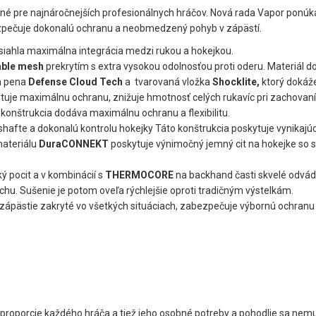
né pre najnáročnejších profesionálnych hráčov. Nová rada Vapor ponúk
ezpečuje dokonalú ochranu a neobmedzený pohyb v zápästí.
dosiahla maximálna integrácia medzi rukou a hokejkou.
Cable mesh
prekrytím s extra vysokou odolnosťou proti oderu. Materiál do
á pena
Defense Cloud Tech
a tvarovaná vložka
Shocklite
,
ktorý dokáž
tuje maximálnu ochranu, znižuje hmotnosť celých rukavíc pri zachovaní
konštrukcia dodáva maximálnu ochranu a flexibilitu.
hafte a dokonalú kontrolu hokejky Táto konštrukcia poskytuje vynikajúci
materiálu
DuraCONNEKT
poskytuje výnimočný jemný cit na hokejke so 
 pocit a v kombinácií s
THERMOCORE
na backhand časti skvelé odvádz
hu. Sušenie je potom oveľa rýchlejšie oproti tradičným výstelkám.
pästie zakryté vo všetkých situáciach, zabezpečuje výbornú ochranu
 proporcie každého hráča a tiež jeho osobné potreby a pohodlie sa nemu