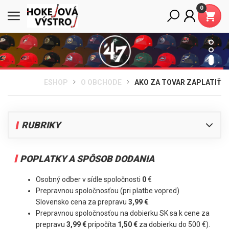
0
ESHOP
O OBCHODE
AKO ZA TOVAR ZAPLATIŤ
RUBRIKY
Ako za tovar zaplatiť
POPLATKY A SPÔSOB DODANIA
Doručenie - poplatky
Odstúpenie od zmluvy
Osobný odber v sídle spoločnosti
0
€
Ochrana osobných údajov
Prepravnou spoločnosťou (pri platbe vopred)
Slovensko cena za prepravu
3,99 €
.
Výmena tovaru
Prepravnou spoločnosťou na dobierku SK sa k cene za
Reklamačné podmieky
prepravu
3,99 €
pripočíta
1,50 €
za dobierku do 500 €).