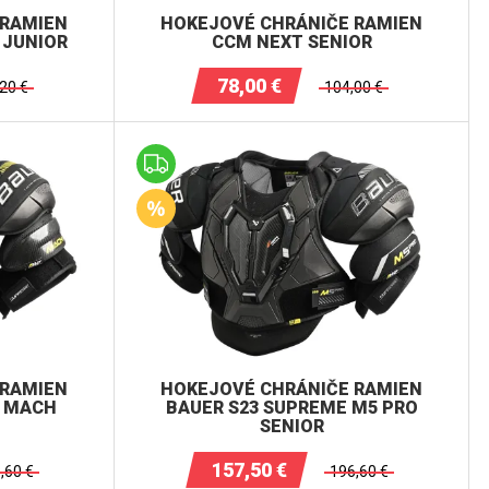
 RAMIEN
HOKEJOVÉ CHRÁNIČE RAMIEN
 JUNIOR
CCM NEXT SENIOR
78,00
€
,20
€
104,00
€
 RAMIEN
HOKEJOVÉ CHRÁNIČE RAMIEN
E MACH
BAUER S23 SUPREME M5 PRO
SENIOR
157,50
€
,60
€
196,60
€