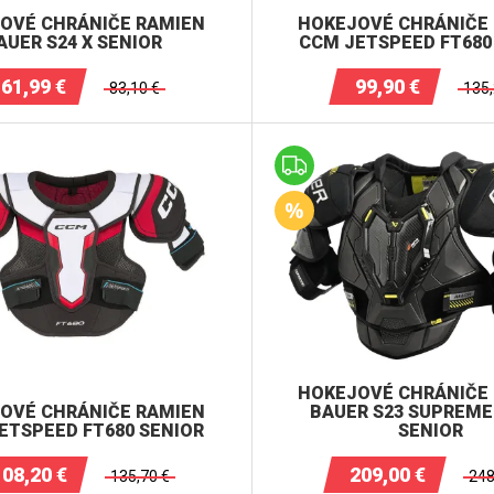
OVÉ CHRÁNIČE RAMIEN
HOKEJOVÉ CHRÁNIČE
AUER S24 X SENIOR
CCM JETSPEED FT680
61,99
€
99,90
€
83,10
€
135
HOKEJOVÉ CHRÁNIČE
OVÉ CHRÁNIČE RAMIEN
BAUER S23 SUPREM
ETSPEED FT680 SENIOR
SENIOR
108,20
€
209,00
€
135,70
€
248