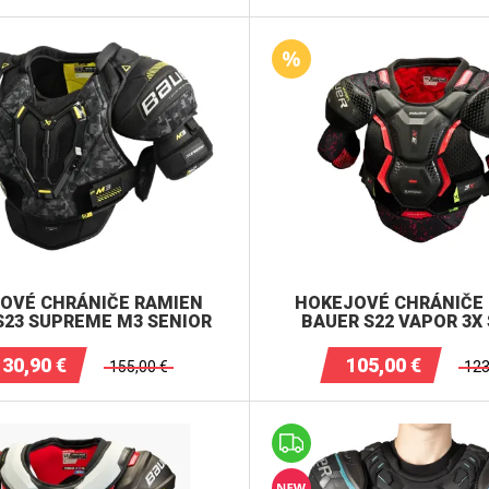
OVÉ CHRÁNIČE RAMIEN
HOKEJOVÉ CHRÁNIČE
S23 SUPREME M3 SENIOR
BAUER S22 VAPOR 3X
130,90
€
105,00
€
155,00
€
123