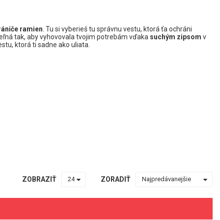
rániče ramien
. Tu si vyberieš tu správnu vestu, ktorá ťa ochráni
biteľná tak, aby vyhovovala tvojim potrebám vďaka
suchým zipsom
v
u, ktorá ti sadne ako uliata.
ZOBRAZIŤ
ZORADIŤ