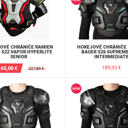
OVÉ CHRÁNIČE RAMIEN
HOKEJOVÉ CHRÁNIČE
 S22 VAPOR HYPERLITE
BAUER S26 SUPREME
SENIOR
INTERMEDIAT
189,95
€
165,00
€
227,80
€