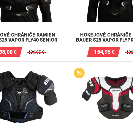
OVÉ CHRÁNIČE RAMIEN
HOKEJOVÉ CHRÁNIČE
S25 VAPOR FLY40 SENIOR
BAUER S25 VAPOR FLYP
98,00
€
154,95
€
109,95
€
180