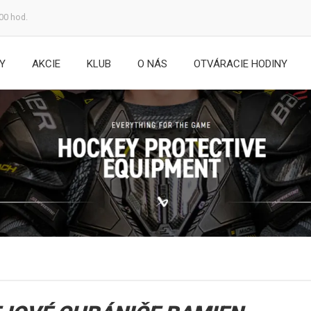
:00 hod.
Y
AKCIE
KLUB
O NÁS
OTVÁRACIE HODINY