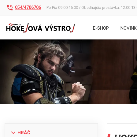
054/4706706
Po-Pia 09:00-16:00 / Obedňajšia prestávka: 12:00-13
E-SHOP
NOVINK
HRÁČ