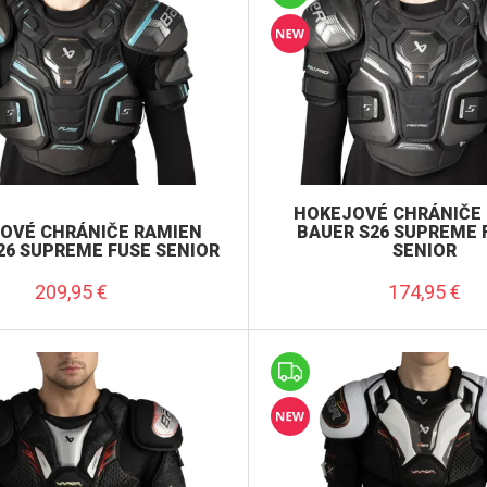
veľkosť S Senior
veľkosť S Youth
veľkosť XL Senior
HOKEJOVÉ CHRÁNIČE
OVÉ CHRÁNIČE RAMIEN
BAUER S26 SUPREME 
26 SUPREME FUSE SENIOR
SENIOR
209,95
€
174,95
€