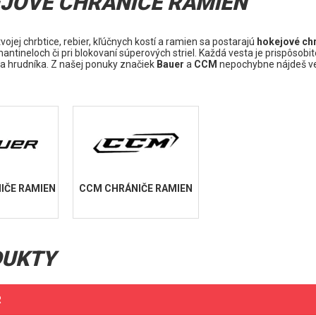
JOVÉ CHRÁNIČE RAMIEN
vojej chrbtice, rebier, kľúčnych kostí a ramien sa postarajú
hokejové ch
mantineloch či pri blokovaní súperových striel. Každá vesta je prispôso
 a hrudníka. Z našej ponuky značiek
Bauer
a
CCM
nepochybne nájdeš vest
IČE RAMIEN
CCM CHRÁNIČE RAMIEN
DUKTY
R