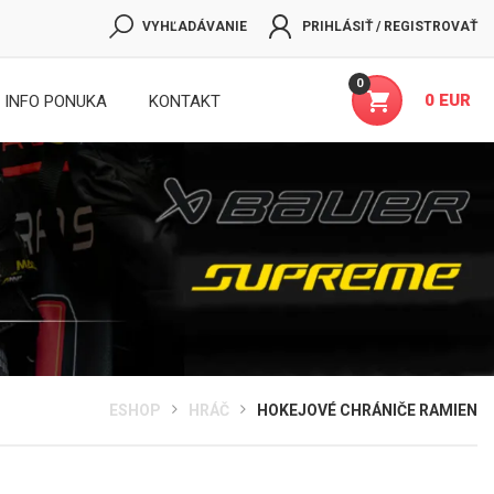
VYHĽADÁVANIE
PRIHLÁSIŤ / REGISTROVAŤ
0
0 EUR
INFO PONUKA
KONTAKT
ESHOP
HRÁČ
HOKEJOVÉ CHRÁNIČE RAMIEN