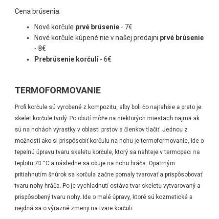
Otváracie hodiny
Cena brúsenia:
Nové korčule
prvé brúsenie
- 7€
Nové korčule kúpené nie v našej predajni
prvé brúsenie
- 8€
Prebrúsenie korčulí
- 6€
TERMOFORMOVANIE
Profi korčule sú vyrobené z kompozitu, alby boli čo najľahšie a preto je
skelet korčule tvrdý. Po obutí môže na niektorých miestach najmä ak
sú na nohách výrastky v oblasti prstov a členkov tlačiť. Jednou z
možnosti ako si prispôsobiť korčulu na nohu je termoformovanie, Ide o
tepelnú úpravu tvaru skeletu korčule, ktorý sa nahteje v termopeci na
teplotu 70 °C a následne sa obuje na nohu hráča. Opatrným
pritiahnutím šnúrok sa korčula začne pomaly tvarovať a prispôsobovať
tvaru nohy hráča. Po je vychladnutí ostáva tvar skeletu vytvarovaný a
prispôsobený tvaru nohy. Ide o malé úpravy, ktoré sú kozmetické a
nejdná sa o výrazné zmeny na tvare korčuli.