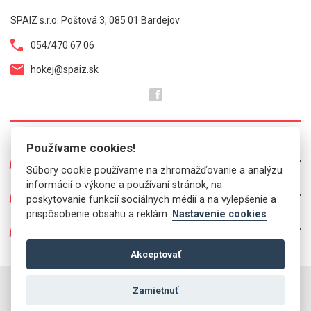
SPAIZ s.r.o. Poštová 3, 085 01 Bardejov
054/470 67 06
hokej@spaiz.sk
Používame cookies!
O NÁS
Súbory cookie používame na zhromažďovanie a analýzu
informácií o výkone a používaní stránok, na
Prezentácia predajní
PRE VÁS
poskytovanie funkcií sociálnych médií a na vylepšenie a
Kontakt
prispôsobenie obsahu a reklám.
Nastavenie cookies
Mailinglist
Info ponuka
O OBCHODE
Brúsenie korčúľ
Vernostný program
Ponúkané značky
Akceptovať
Všetko o nákupe
Ako za tovar zaplatiť
Partnerský web bicykle.eu
Sledovanie balíka DPD
Doručenie - poplatky
Otváracie hodiny
Copyright © SPAIZ, s.r.o. 2023. Obsah týchto stránok je chránený autorským
Registrácia
Odstúpenie od zmluvy
Zamietnuť
zákonom a príslušnými predpismi. Kopírovanie textov, fotografii,
publikovanie a ďalšie šírenie akejkoľvek časti týchto stránok bez
Zabudli ste heslo
Ochrana osobných údajov
predchádzajúceho písomného povolenie spoločnosti SPAIZ, s.r.o. je