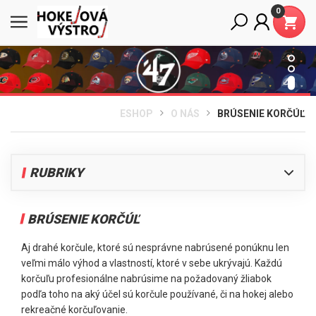
0
ESHOP
O NÁS
BRÚSENIE KORČÚĽ
RUBRIKY
Prezentácia predajní
BRÚSENIE KORČÚĽ
Kontakt
Mailinglist
Aj drahé korčule, ktoré sú nesprávne nabrúsené ponúknu len
Brúsenie korčúľ
veľmi málo výhod a vlastností, ktoré v sebe ukrývajú. Každú
korčuľu profesionálne nabrúsime na požadovaný žliabok
Ponúkané značky
podľa toho na aký účel sú korčule používané, či na hokej alebo
Partnerský web bicykle.eu
rekreačné korčuľovanie.