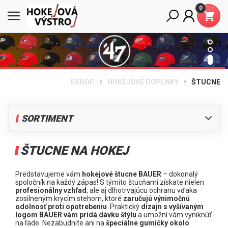
0
ESHOP
HOKEJOVÉ DOPLNKY
ŠTUCNE
SORTIMENT
HRÁČ
ŠTUCNE NA HOKEJ
BRANKÁR
HOKEJOVÉ DOPLNKY
Predstavujeme vám
hokejové štucne BAUER
– dokonalý
spoločník na každý zápas! S týmito štucňami získate nielen
Štucne
profesionálny vzhľad
, ale aj dlhotrvajúcu ochranu vďaka
zosilneným krycím stehom, ktoré
zaručujú výnimočnú
Dresy
odolnosť proti opotrebeniu
. Praktický
dizajn s vyšívaným
Ponožky
logom BAUER vám pridá dávku štýlu
a umožní vám vyniknúť
na ľade. Nezabudnite ani na
špeciálne gumičky okolo