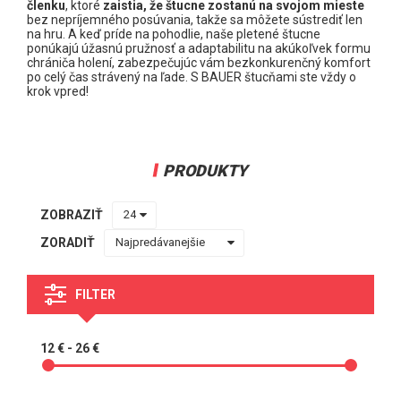
Šnúrky do korčúľ
členku
, ktoré
zaistia, že štucne zostanú na svojom mieste
bez nepríjemného posúvania, takže sa môžete sústrediť len
Pásky
na hru. A keď príde na pohodlie, naše pletené štucne
ponúkajú úžasnú pružnosť a adaptabilitu na akúkoľvek formu
Puky
chrániča holení, zabezpečujúc vám bezkonkurenčný komfort
Fľaše a obaly
po celý čas strávený na ľade. S BAUER štucňami ste vždy o
krok vpred!
Ostatné doplnky na hokej
Chrániče zubov
Nože Holdery Doplnky
PRODUKTY
HOKEJOVÉ DETSKÉ SETY
ŠILTOVKY, ČIAPKY
ZOBRAZIŤ
TRÉNINGOVÉ OBLEČENIE
ZORADIŤ
IN-LINE, HOKEJBAL
POMÔCKY NA HOKEJ
FILTER
Darčekové kupóny
12 € - 26 €