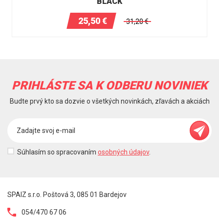
BLACK
25,50
€
31,20
€
PRIHLÁSTE SA K ODBERU NOVINIEK
Budte prvý kto sa dozvie o všetkých novinkách, zľavách a akciách
Súhlasím so spracovaním
osobných údajov
.
SPAIZ s.r.o. Poštová 3, 085 01 Bardejov
054/470 67 06