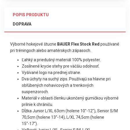
POPIS PRODUKTU
DOPRAVA
Výborné hokejové štucne
BAUER Flex Stock Red
používané
pri tréningoch alebo amatérskych zápasoch.
Ľahký a priedušný materiál 100% polyester.
Zosilnené krycie stehy pre väčšiu odolnosť.
Vyšívané logo na prednej strane.
Dva úchyty na suchý zips. Používajú sa hlavne pri
obľúbených nohavicových a trenkových
suspenzoroch.
Materiál v oblasti členku ukončený gumičkou výborné
prilnie k chrániču.
Dĺžka Junior L/XL 63cm (holene 10"-12"), Senior S/M
70,5cm (holene 13“-14), L/XL 74,5cm (holene
15“-17“).
Veľkosti:Junior L/XL, Senior S/M, L/XL.