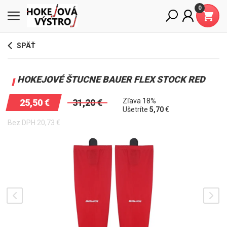
0
SPÄŤ
HOKEJOVÉ ŠTUCNE BAUER FLEX STOCK RED
Zľava 18%
25,50
€
31,20
€
Ušetríte
5,70
€
Bez DPH
20,73
€