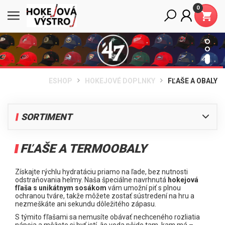
0
ESHOP
HOKEJOVÉ DOPLNKY
FĽAŠE A OBALY
SORTIMENT
HRÁČ
FĽAŠE A TERMOOBALY
BRANKÁR
HOKEJOVÉ DOPLNKY
Získajte rýchlu hydratáciu priamo na ľade, bez nutnosti
odstraňovania helmy. Naša špeciálne navrhnutá
hokejová
Štucne
fľaša s unikátnym sosákom
vám umožní piť s plnou
ochranou tváre, takže môžete zostať sústredení na hru a
Dresy
nezmeškáte ani sekundu dôležitého zápasu.
Ponožky
S týmito fľašami sa nemusíte obávať nechceného rozliatia
nápoja a môžete si byť istí, že voda pôjde tam, kam má –