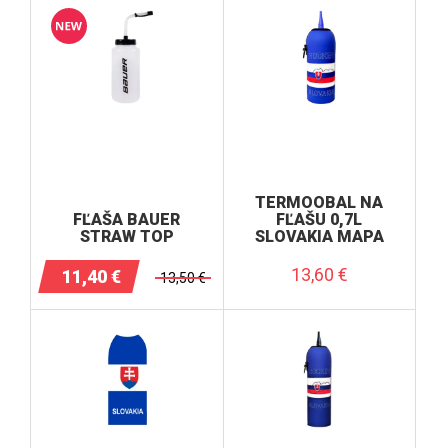
TERMOOBAL NA
FĽAŠA BAUER
FĽAŠU 0,7L
STRAW TOP
SLOVAKIA MAPA
13,60
€
11,40
€
13,50
€