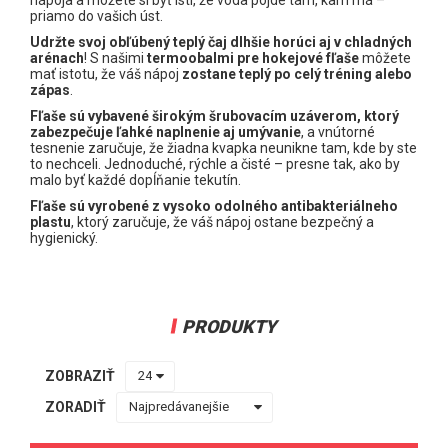
Šnúrky do korčúľ
priamo do vašich úst.
Pásky
Udržte svoj obľúbený teplý čaj dlhšie horúci aj v chladných
Puky
arénach
! S našimi
termoobalmi pre hokejové fľaše
môžete
mať istotu, že váš nápoj
zostane teplý po celý tréning alebo
Fľaše a obaly
zápas
.
Ostatné doplnky na hokej
Fľaše sú vybavené širokým šrubovacím uzáverom, ktorý
zabezpečuje ľahké naplnenie aj umývanie
, a vnútorné
Chrániče zubov
tesnenie zaručuje, že žiadna kvapka neunikne tam, kde by ste
to nechceli. Jednoduché, rýchle a čisté – presne tak, ako by
Nože Holdery Doplnky
malo byť každé dopĺňanie tekutín.
HOKEJOVÉ DETSKÉ SETY
Fľaše sú vyrobené z vysoko odolného antibakteriálneho
plastu
, ktorý zaručuje, že váš nápoj ostane bezpečný a
ŠILTOVKY, ČIAPKY
hygienický.
TRÉNINGOVÉ OBLEČENIE
IN-LINE, HOKEJBAL
POMÔCKY NA HOKEJ
PRODUKTY
Darčekové kupóny
ZOBRAZIŤ
ZORADIŤ