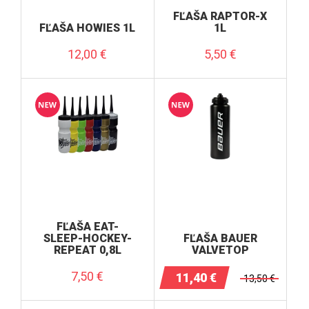
FĽAŠA RAPTOR-X
FĽAŠA HOWIES 1L
1L
12,00
€
5,50
€
FĽAŠA EAT-
SLEEP-HOCKEY-
FĽAŠA BAUER
REPEAT 0,8L
VALVETOP
7,50
€
11,40
€
13,50
€