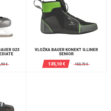
BAUER G23
VLOŽKA BAUER KONEKT G.LINER
EDIATE
SENIOR
135,10
€
,90
€
150,70
€