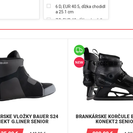
6 D, EUR 40.5, dĺžka chodidl
a 25.1 cm
7 D, EUR 42, dĺžka chodidla
26 cm
8 D, EUR 43, dĺžka chodidla
26.8 cm
9 D, EUR 44.5, dĺžka chodidl
a 27.7 cm
RSKE VLOŽKY BAUER S24
BRANKÁRSKE KORČULE 
EKT G.LINER SENIOR
KONEKT2 SENI