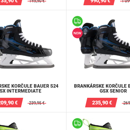
135,90
€
990,90
€
149,90
€
1 09
SKE KORČULE BAUER S24
BRANKÁRSKE KORČULE 
SX INTERMEDIATE
GSX SENIOR
209,90
€
235,90
€
239,95
€
269