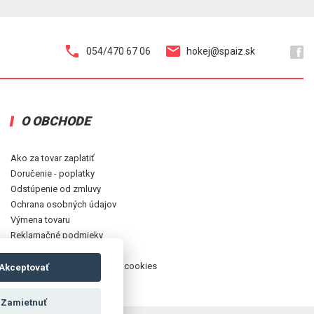
054/470 67 06
hokej@spaiz.sk
O OBCHODE
Ako za tovar zaplatiť
Doručenie - poplatky
Odstúpenie od zmluvy
Ochrana osobných údajov
Výmena tovaru
Reklamačné podmieky
Obchodné podmienky
Zásady používania súborov cookies
Akceptovať
Zamietnuť