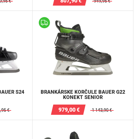
807,90
€
9,95
€
949,95
€
BAUER S24
BRANKÁRSKE KORČULE BAUER G22
KONEKT SENIOR
979,00
€
,95
€
1 143,90
€