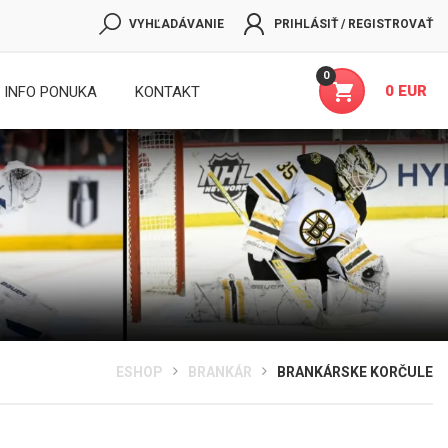
VYHĽADÁVANIE
PRIHLÁSIŤ / REGISTROVAŤ
0
0 EUR
INFO PONUKA
KONTAKT
ESHOP
BRANKÁR
BRANKÁRSKE KORČULE