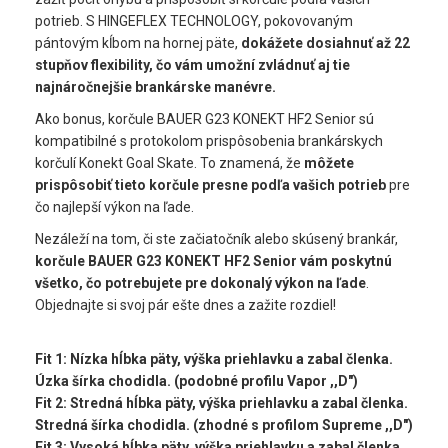
potrieb. S HINGEFLEX TECHNOLOGY, pokovovaným
pántovým kĺbom na hornej päte,
dokážete dosiahnuť až 22
stupňov flexibility, čo vám umožní zvládnuť aj tie
najnáročnejšie brankárske manévre.
Ako bonus, korčule BAUER G23 KONEKT HF2 Senior sú
kompatibilné s protokolom prispôsobenia brankárskych
korčulí Konekt Goal Skate. To znamená, že
môžete
prispôsobiť tieto korčule presne podľa vašich potrieb
pre
čo najlepší výkon na ľade.
Nezáleží na tom, či ste začiatočník alebo skúsený brankár,
korčule BAUER G23 KONEKT HF2 Senior vám poskytnú
všetko, čo potrebujete pre dokonalý výkon na ľade
.
Objednajte si svoj pár ešte dnes a zažite rozdiel!
Fit 1: Nízka hĺbka päty, výška priehlavku a zabal členka.
Úzka šírka chodidla. (podobné profilu Vapor ,,D")
Fit 2: Stredná hĺbka päty, výška priehlavku a zabal členka.
Stredná šírka chodidla. (zhodné s profilom Supreme ,,D")
Fit 3: Vysoká hĺbka päty, výška priehlavku a zabal členka.