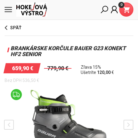
0
SPÄŤ
BRANKÁRSKE KORČULE BAUER G23 KONEKT
HF2 SENIOR
Zľava 15%
659,90
€
779,90
€
Ušetríte
120,00
€
Bez DPH
536,50
€