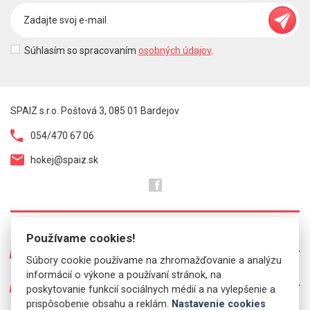
Súhlasím so spracovaním
osobných údajov
.
SPAIZ s.r.o. Poštová 3, 085 01 Bardejov
054/470 67 06
hokej@spaiz.sk
Používame cookies!
O NÁS
Súbory cookie používame na zhromažďovanie a analýzu
informácií o výkone a používaní stránok, na
Prezentácia predajní
PRE VÁS
poskytovanie funkcií sociálnych médií a na vylepšenie a
Kontakt
prispôsobenie obsahu a reklám.
Nastavenie cookies