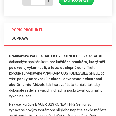
DO KOŠÍKA
−
+
POPIS PRODUKTU
DOPRAVA
Brankárske korčule BAUER G23 KONEKT HF2 Senior
sú
dokonalým spoločníkom
pre každého brankára, ktorý túži
po skvelej výkonnosti, a to za dostupnú cenu
. Tieto
korčule sú vybavené ANAFORM CUSTOMIZABLE SHELL, čo
vám
poskytne rovnakú ochranu a tvarovacie vlastnosti
ako Grilamid
. Môžete tak tvarovať tieto korčule tak, aby
dokonale sedeli na vašich nohách a poskytovali optimálny
výkon na ľade.
Navyše, korčule BAUER G23 KONEKT HF2 Senior sú
vybavené novým systémom nižšieho napätia, takže môžete
zažiť pocit ohybu a prispôsobiť si korčule podľa vašich