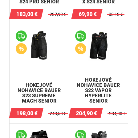
S24 PRO SENIOR
X S24 SENIOR
183,00
€
69,90
€
207,90
€
83,10
€
HOKEJOVÉ
HOKEJOVÉ
NOHAVICE BAUER
NOHAVICE BAUER
S22 VAPOR
S23 SUPREME
HYPERLITE
MACH SENIOR
SENIOR
198,00
€
204,90
€
248,60
€
234,00
€