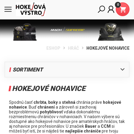
0
ESHOP
HRÁČ
HOKEJOVÉ NOHAVICE
SORTIMENT
HRÁČ
HOKEJOVÉ NOHAVICE
HOKEJOVÉ KORČULE BAUER
HOKEJKY NA ĽADOVÝ HOKEJ
Spodnú časť
chrbta
,
boky
a
stehná
chránia práve
hokejové
nohavice
. Buď
chránení
a zároveň si zachovaj
HOKEJOVÉ RUKAVICE
bezproblémovú
pohyblivosť
vďaka dokonalému
rozmiestneniu chráničov v nohaviciach. V našom výbere sú
HOKEJOVÉ CHRÁNIČE RAMIEN
dostupné ako hokejové nohavice pre amatérskych hráčov, tak
HOKEJOVÉ CHRÁNIČE LAKŤOV
aj nohavice pre profesionálov. U značiek
Bauer
a
CCM
si
môžeš byť istí, že si nájdeš tie
najlepšie chrániče
pre tvoju