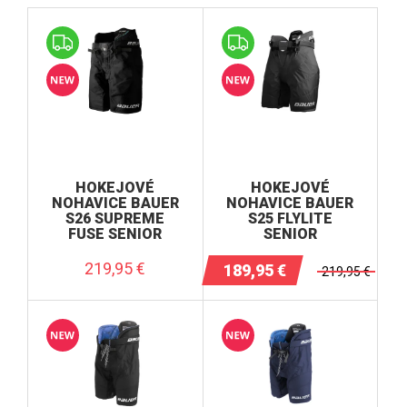
M Navy
M Red
M Red
S Black
S Navy
S Red
XL Black
HOKEJOVÉ
HOKEJOVÉ
XL Navy
NOHAVICE BAUER
NOHAVICE BAUER
XL Red
S26 SUPREME
S25 FLYLITE
FUSE SENIOR
SENIOR
XXL Black
219,95
€
189,95
€
219,95
€