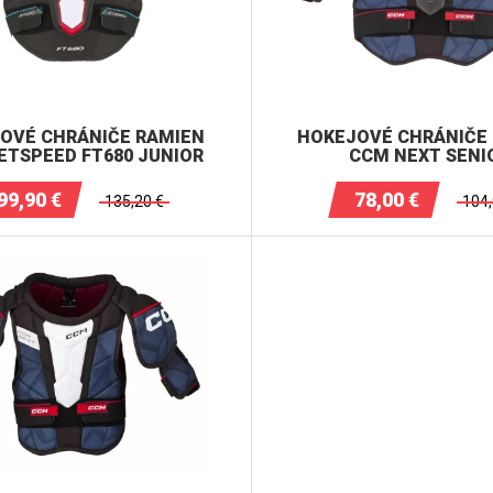
OVÉ CHRÁNIČE RAMIEN
HOKEJOVÉ CHRÁNIČE
ETSPEED FT680 JUNIOR
CCM NEXT SENI
99,90
€
78,00
€
135,20
€
104