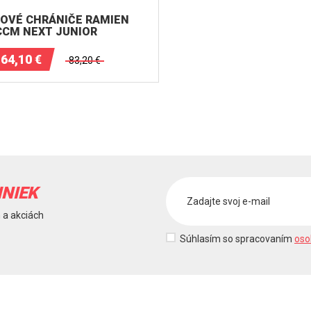
OVÉ CHRÁNIČE RAMIEN
CCM NEXT JUNIOR
64,10
€
83,20
€
INIEK
 a akciách
Súhlasím so spracovaním
oso