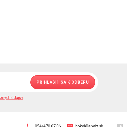
PRIHLÁSIŤ SA K ODBERU
bných údajov
.
054/470 67 06
hokej@spaiz.sk