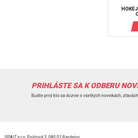
HOKEJ
PRIHLÁSTE SA K ODBERU NOV
Budte prvý kto sa dozvie o všetkých novinkách, zľavách
SPAIZ s.r.o. Poštová 3, 085 01 Bardejov