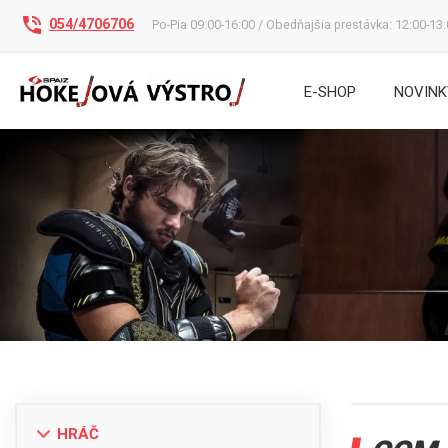
054/4706706
Po-Pia 09:00-16:00 / Obedňajšia prestávka: 12:00-13
E-SHOP
NOVINK
HRÁČ