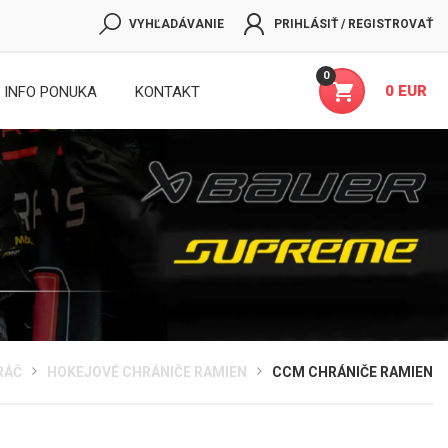
VYHĽADÁVANIE
PRIHLÁSIŤ / REGISTROVAŤ
0
0 EUR
INFO PONUKA
KONTAKT
RÁČ
HOKEJOVÉ CHRÁNIČE RAMIEN
CCM CHRÁNIČE RAMIEN