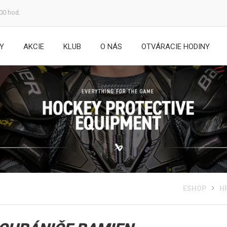
:00 hod.
Y
AKCIE
KLUB
O NÁS
OTVÁRACIE HODINY
ESHOP
H