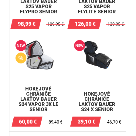
LAKŤOV BAUER
LAKŤOV BAUER
S25 VAPOR
S25 VAPOR
FLYPRO SENIOR
FLYLITE SENIOR
98,99
€
126,00
€
109,95
€
139,95
€
HOKEJOVÉ
CHRÁNIČE
HOKEJOVÉ
LAKŤOV BAUER
CHRÁNIČE
S24 VAPOR 3X LE
LAKŤOV BAUER
SENIOR
S24 X SENIOR
60,00
€
39,10
€
89,40
€
46,70
€