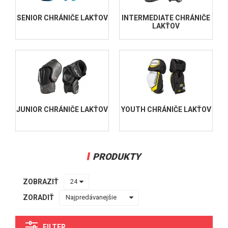
BAUER CHRÁNIČE LAKŤOV
SENIOR CHRÁNIČE LAKŤOV
INTERMEDIATE CHRÁNIČE
LAKŤOV
SENIOR CHRÁNIČE LAKŤOV
INTERMEDIATE CHRÁNIČE LAKŤOV
JUNIOR CHRÁNIČE LAKŤOV
YOUTH CHRÁNIČE LAKŤOV
HOKEJOVÉ CHRÁNIČE HOLENÍ
HOKEJOVÉ NOHAVICE
JUNIOR CHRÁNIČE LAKŤOV
YOUTH CHRÁNIČE LAKŤOV
HOKEJOVÉ PRILBY
HOKEJOVÉ PLEXI, MRIEŽKY
HOKEJOVÉ TAŠKY
PRODUKTY
SUSPENZORY
PODVÄZKY
ZOBRAZIŤ
CHRÁNIČE KRKU
ZORADIŤ
TRAKY
RIBANA
FILTER