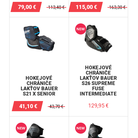
79,00
€
115,00
€
113,40
€
163,30
€
HOKEJOVÉ
CHRÁNIČE
HOKEJOVÉ
LAKŤOV BAUER
CHRÁNIČE
S26 SUPREME
LAKŤOV BAUER
FUSE
S21 X SENIOR
INTERMEDIATE
129,95
€
41,10
€
43,70
€