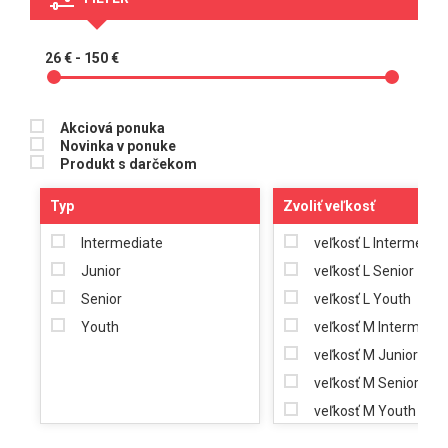
HOKEJOVÉ A HOKEJBALOVÉ ČEPELE
NOŽE HOLDERY DOPLNKY
26 € - 150 €
BRANKÁR
HOKEJOVÉ DOPLNKY
Akciová ponuka
HOKEJOVÉ DETSKÉ SETY
Novinka v ponuke
ŠILTOVKY, ČIAPKY
Produkt s darčekom
TRÉNINGOVÉ OBLEČENIE
Typ
Zvoliť veľkosť
IN-LINE, HOKEJBAL
POMÔCKY NA HOKEJ
Intermediate
veľkosť L Intermedia
Darčekové kupóny
Junior
veľkosť L Senior
Senior
veľkosť L Youth
Youth
veľkosť M Intermedia
veľkosť M Junior
veľkosť M Senior
veľkosť M Youth
veľkosť S Junior