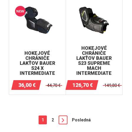
HOKEJOVÉ
HOKEJOVÉ
CHRÁNIČE
CHRÁNIČE
LAKŤOV BAUER
LAKŤOV BAUER
S23 SUPREME
S24 X
MACH
INTERMEDIATE
INTERMEDIATE
36,00
€
126,70
€
44,70
€
149,80
€
1
2
Posledná