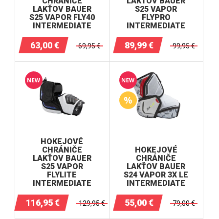
CHRÁNIČE
LAKŤOV BAUER
LAKŤOV BAUER
S25 VAPOR
S25 VAPOR FLY40
FLYPRO
INTERMEDIATE
INTERMEDIATE
63,00
€
89,99
€
69,95
€
99,95
€
HOKEJOVÉ
CHRÁNIČE
HOKEJOVÉ
LAKŤOV BAUER
CHRÁNIČE
S25 VAPOR
LAKŤOV BAUER
FLYLITE
S24 VAPOR 3X LE
INTERMEDIATE
INTERMEDIATE
116,95
€
55,00
€
129,95
€
79,00
€