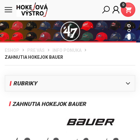
0
ESHOP
PRE VÁS
INFO PONUKA
ZAHNUTIA HOKEJOK BAUER
RUBRIKY
Info ponuka
ZAHNUTIA HOKEJOK BAUER
Všetko o nákupe
Ako to v našom eshope funguje
Nákup na splátky
Veľkosti nohavíc