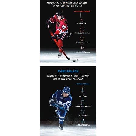
Vernostný program
Všetko o nákupe
Sledovanie balíka DPD
Registrácia
Zabudli ste heslo
Najnovšie pridané na stránku