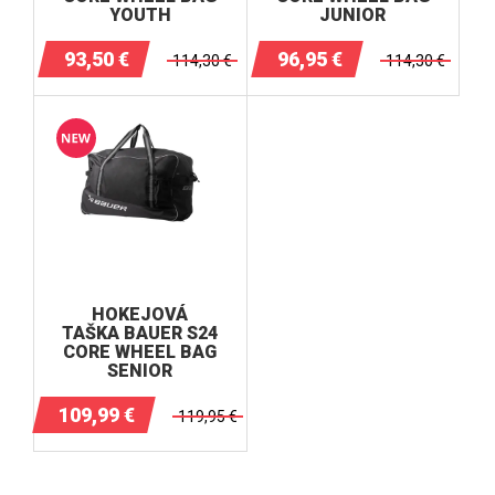
YOUTH
JUNIOR
93,50
€
96,95
€
114,30
€
114,30
€
HOKEJOVÁ
TAŠKA BAUER S24
CORE WHEEL BAG
SENIOR
109,99
€
119,95
€