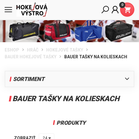
0
ESHOP
HRÁČ
HOKEJOVÉ TAŠKY
BAUER HOKEJOVÉ TAŠKY
BAUER TAŠKY NA KOLIESKACH
SORTIMENT
HRÁČ
BAUER TAŠKY NA KOLIESKACH
HOKEJOVÉ KORČULE BAUER
HOKEJKY NA ĽADOVÝ HOKEJ
HOKEJOVÉ RUKAVICE
PRODUKTY
HOKEJOVÉ CHRÁNIČE RAMIEN
HOKEJOVÉ CHRÁNIČE LAKŤOV
ZOBRAZIŤ