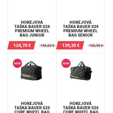
NOŽE HOLDERY DOPLNKY
BRANKÁR
HOKEJOVÉ DOPLNKY
HOKEJOVÁ
HOKEJOVÁ
HOKEJOVÉ DETSKÉ SETY
TAŠKA BAUER S24
TAŠKA BAUER S24
PREMIUM WHEEL
PREMIUM WHEEL
ŠILTOVKY, ČIAPKY
BAG JUNIOR
BAG SENIOR
TRÉNINGOVÉ OBLEČENIE
124,70
€
139,30
€
145,50
€
155,90
€
IN-LINE, HOKEJBAL
POMÔCKY NA HOKEJ
Darčekové kupóny
HOKEJOVÁ
HOKEJOVÁ
TAŠKA BAUER S24
TAŠKA BAUER S24
CORE WHEEL BAG
CORE WHEEL BAG