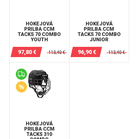
HOKEJOVÉ A HOKEJBALOVÉ ČEPELE
NOŽE HOLDERY DOPLNKY
BRANKÁR
HOKEJOVÁ
HOKEJOVÁ
HOKEJOVÉ DOPLNKY
PRILBA CCM
PRILBA CCM
TACKS 70 COMBO
TACKS 70 COMBO
HOKEJOVÉ DETSKÉ SETY
YOUTH
JUNIOR
ŠILTOVKY, ČIAPKY
97,80
€
96,90
€
113,40
€
113,40
€
TRÉNINGOVÉ OBLEČENIE
IN-LINE, HOKEJBAL
POMÔCKY NA HOKEJ
Darčekové kupóny
HOKEJOVÁ
PRILBA CCM
TACKS 310