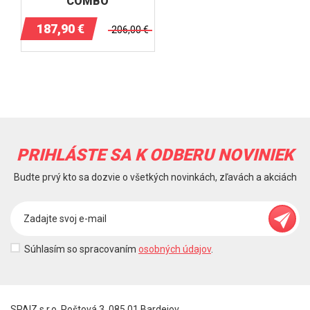
COMBO
187,90
€
206,00
€
PRIHLÁSTE SA K ODBERU NOVINIEK
Budte prvý kto sa dozvie o všetkých novinkách, zľavách a akciách
Súhlasím so spracovaním
osobných údajov
.
SPAIZ s.r.o. Poštová 3, 085 01 Bardejov