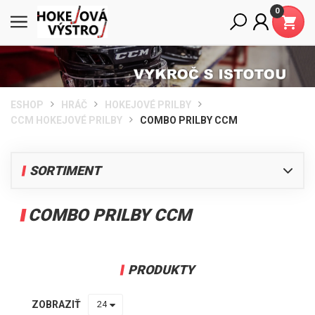
0
ESHOP
HRÁČ
HOKEJOVÉ PRILBY
CCM HOKEJOVÉ PRILBY
COMBO PRILBY CCM
SORTIMENT
HRÁČ
COMBO PRILBY CCM
HOKEJOVÉ KORČULE BAUER
HOKEJKY NA ĽADOVÝ HOKEJ
HOKEJOVÉ RUKAVICE
PRODUKTY
HOKEJOVÉ CHRÁNIČE RAMIEN
HOKEJOVÉ CHRÁNIČE LAKŤOV
ZOBRAZIŤ