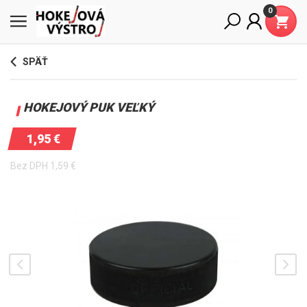
0
SPÄŤ
HOKEJOVÝ PUK VEĽKÝ
1,95
€
Bez DPH
1,59
€