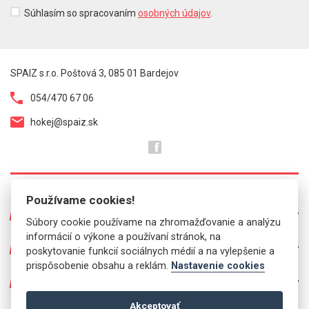
Súhlasím so spracovaním
osobných údajov
.
SPAIZ s.r.o. Poštová 3, 085 01 Bardejov
054/470 67 06
hokej@spaiz.sk
Používame cookies!
O NÁS
Súbory cookie používame na zhromažďovanie a analýzu
informácií o výkone a používaní stránok, na
Prezentácia predajní
PRE VÁS
poskytovanie funkcií sociálnych médií a na vylepšenie a
Kontakt
prispôsobenie obsahu a reklám.
Nastavenie cookies
Mailinglist
Info ponuka
O OBCHODE
Brúsenie korčúľ
Vernostný program
Ponúkané značky
Akceptovať
Všetko o nákupe