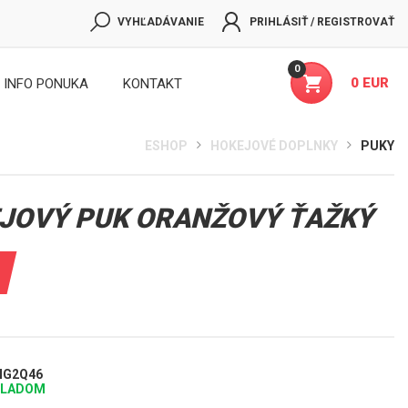
VYHĽADÁVANIE
PRIHLÁSIŤ / REGISTROVAŤ
0
0 EUR
INFO PONUKA
KONTAKT
ESHOP
HOKEJOVÉ DOPLNKY
PUKY
JOVÝ PUK ORANŽOVÝ ŤAŽKÝ
NG2Q46
KLADOM