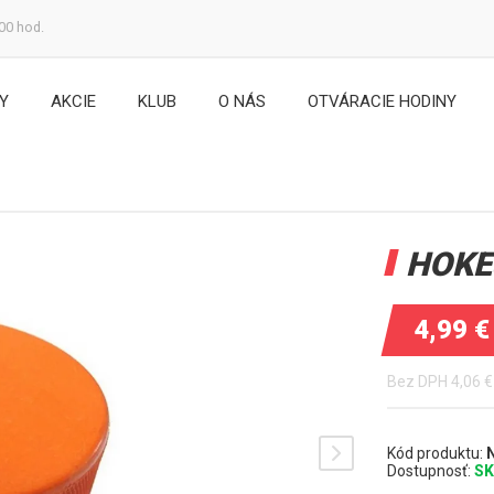
:00 hod.
Y
AKCIE
KLUB
O NÁS
OTVÁRACIE HODINY
HOKE
4,99
€
Bez DPH
4,06
€
Kód produktu:
Dostupnosť:
S