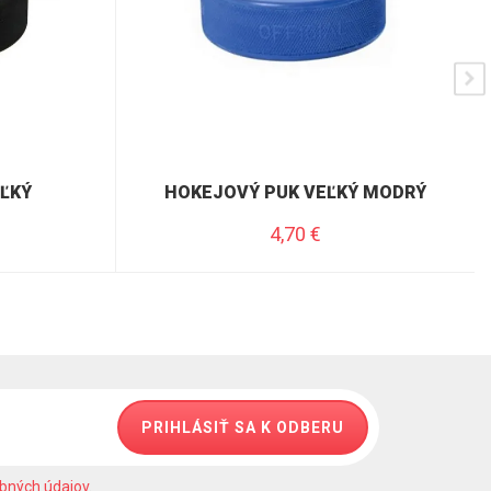
ĽKÝ
HOKEJOVÝ PUK VEĽKÝ MODRÝ
4,70
€
PRIHLÁSIŤ SA K ODBERU
bných údajov
.