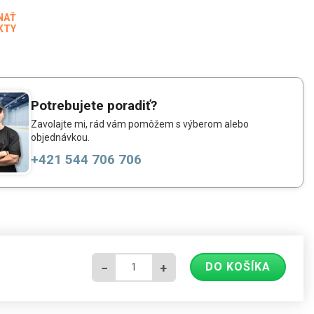
NAŤ
KTY
Potrebujete poradiť?
Zavolajte mi, rád vám pomôžem s výberom alebo
objednávkou.
+421 544 706 706
DO KOŠÍKA
−
+