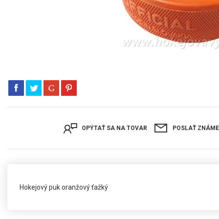
OPÝTAŤ SA NA TOVAR
POSLAŤ ZNÁM
Hokejový puk oranžový ťažký