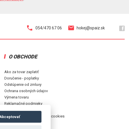
054/470 67 06
hokej@spaiz.sk
O OBCHODE
Ako za tovar zaplatiť
Doručenie - poplatky
Odstúpenie od zmluvy
Ochrana osobných údajov
Výmena tovaru
Reklamačné podmieky
Obchodné podmienky
Zásady používania súborov cookies
Akceptovať