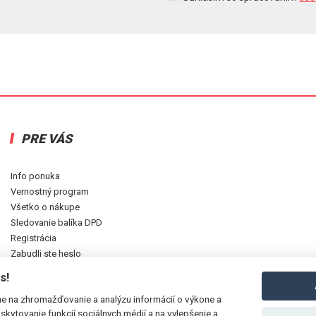
PRE VÁS
Info ponuka
Vernostný program
Všetko o nákupe
Sledovanie balíka DPD
Registrácia
Zabudli ste heslo
Najnovšie pridané na stránku
s!
e na zhromažďovanie a analýzu informácií o výkone a
skytovanie funkcií sociálnych médií a na vylepšenie a