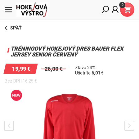
0
SPÄŤ
TRÉNINGOVÝ HOKEJOVÝ DRES BAUER FLEX
JERSEY SENIOR ČERVENÝ
Zľava 23%
19,99
€
26,00
€
Ušetríte
6,01
€
Bez DPH
16,25
€