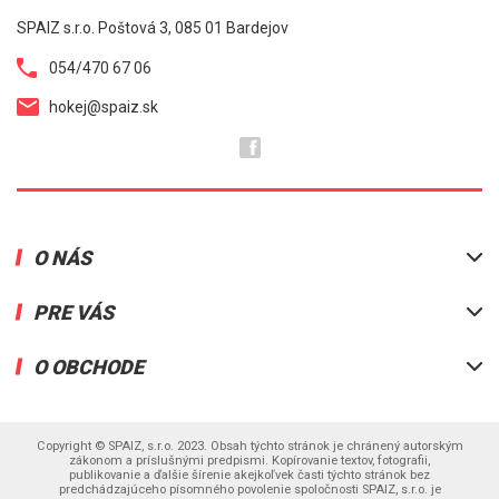
SPAIZ s.r.o. Poštová 3, 085 01 Bardejov
054/470 67 06
hokej@spaiz.sk
O NÁS
Prezentácia predajní
PRE VÁS
Kontakt
Mailinglist
Info ponuka
O OBCHODE
Brúsenie korčúľ
Vernostný program
Ponúkané značky
Všetko o nákupe
Ako za tovar zaplatiť
Partnerský web bicykle.eu
Sledovanie balíka DPD
Doručenie - poplatky
Otváracie hodiny
Copyright © SPAIZ, s.r.o. 2023. Obsah týchto stránok je chránený autorským
Registrácia
Odstúpenie od zmluvy
zákonom a príslušnými predpismi. Kopírovanie textov, fotografii,
publikovanie a ďalšie šírenie akejkoľvek časti týchto stránok bez
Zabudli ste heslo
Ochrana osobných údajov
predchádzajúceho písomného povolenie spoločnosti SPAIZ, s.r.o. je