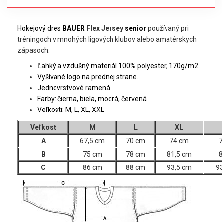
Hokejový dres
BAUER
Flex Jersey
senior
používaný pri
tréningoch v mnohých ligových klubov alebo amatérskych
zápasoch.
Ľahký a vzdušný materiál 100% polyester, 170g/m2.
Vyšívané logo na prednej strane.
Jednovrstvové ramená.
Farby: čierna, biela, modrá, červená
Veľkosti:
M, L, XL, XXL
Veľkosť
M
L
XL
A
67,5 cm
70 cm
74 cm
B
75 cm
78 cm
81,5 cm
C
86 cm
88 cm
93,5 cm
9