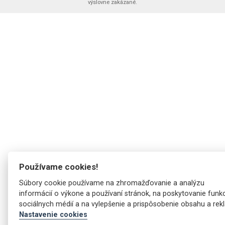
Najnovšie pridané na stránku
výslovne zakázané.
Výmena tovaru
Reklamačné podmieky
Obchodné podmienky
Zásady používania súborov cookies
Používame cookies!
Súbory cookie používame na zhromažďovanie a analýzu
informácií o výkone a používaní stránok, na poskytovanie funkc
sociálnych médií a na vylepšenie a prispôsobenie obsahu a rek
Nastavenie cookies