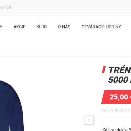
:00 hod.
Y
AKCIE
KLUB
O NÁS
OTVÁRACIE HODINY
TRÉN
5000
25,00
Bez DPH
20,33
Kód produktu: