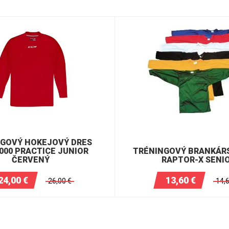
NGOVÝ HOKEJOVÝ DRES
000 PRACTICE JUNIOR
TRÉNINGOVÝ BRANKÁR
ČERVENÝ
RAPTOR-X SENI
24,00
€
13,60
€
26,00
€
14,