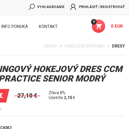
VYHĽADÁVANIE
PRIHLÁSIŤ / REGISTROVAŤ
0
0 EUR
INFO PONUKA
KONTAKT
ESHOP
HOKEJOVÉ DOPLNKY
DRESY
INGOVÝ HOKEJOVÝ DRES CCM
 PRACTICE SENIOR MODRÝ
Zľava 8%
€
27,10
€
Ušetríte
2,10
€
€
YCKIK2