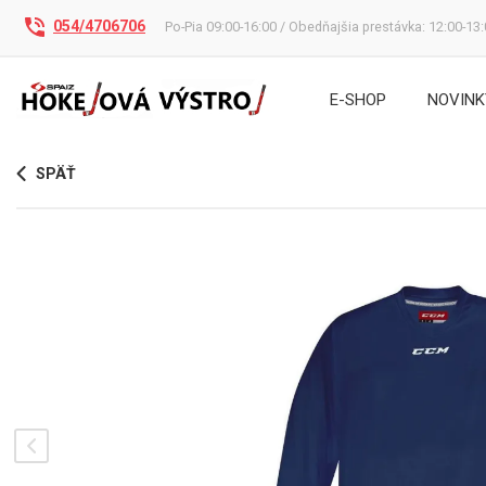
054/4706706
Po-Pia 09:00-16:00 / Obedňajšia prestávka: 12:00-13
E-SHOP
NOVINK
SPÄŤ