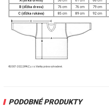
A (šírka dresu)
56 cm
61 cm
66 cm
B (dĺžka dresu)
76 cm
76 cm
79 cm
C (dĺžka rukáva)
85 cm
89 cm
92 cm
.
©2007-2022,SPAIZ,s.r.o.Všetky práva vyhradené
PODOBNÉ PRODUKTY