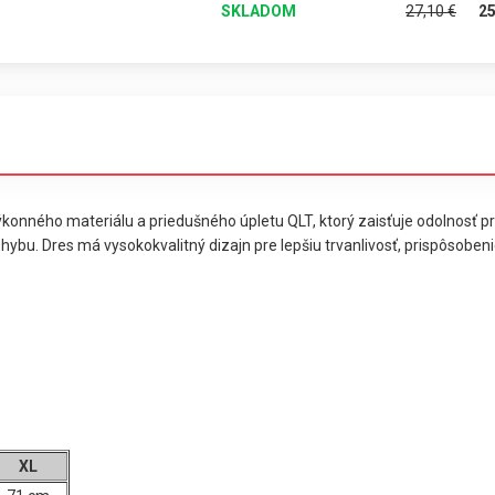
SKLADOM
27,10
€
2
konného materiálu a priedušného úpletu QLT, ktorý zaisťuje odolnosť pr
hybu. Dres má vysokokvalitný dizajn pre lepšiu trvanlivosť, prispôsobe
XL