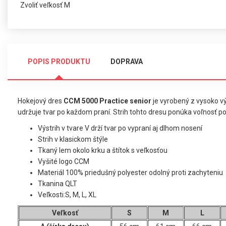
Zvoliť veľkosť M
POPIS PRODUKTU
DOPRAVA
Hokejový dres
CCM 5000 Practice senior
je vyrobený z vysoko vý
udržuje tvar po každom praní. Strih tohto dresu ponúka voľnosť po
Výstrih v tvare V drží tvar po vypraní aj dlhom nosení
Strih v klasickom štýle
Tkaný lem okolo krku a štítok s veľkosťou
Vyšité logo CCM
Materiál
100% priedušný polyester odolný proti zachyteniu
Tkanina QLT
Veľkosti:S, M, L, XL
Veľkosť
S
M
L