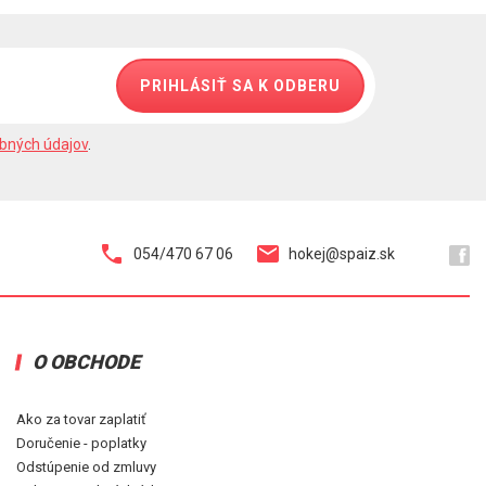
PRIHLÁSIŤ SA K ODBERU
bných údajov
.
054/470 67 06
hokej@spaiz.sk
O OBCHODE
Ako za tovar zaplatiť
Doručenie - poplatky
Odstúpenie od zmluvy