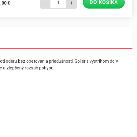
DO KOŠÍKA
−
+
5,00
€
oti oderu bez obetovania priedušnosti. Golier s výstrihom do V
nie a zlepšený rozsah pohybu.