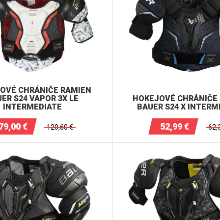
OVÉ CHRÁNIČE RAMIEN
ER S24 VAPOR 3X LE
HOKEJOVÉ CHRÁNIČE
INTERMEDIATE
BAUER S24 X INTERM
79,00
€
52,99
€
120,60
€
62,