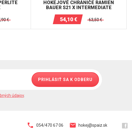
PERLITE
HOKEJOVÉ CHRÁNIČE RAMIEN
E
BAUER S21 X INTERMEDIATE
54,10
€
,90
€
63,50
€
PRIHLÁSIŤ SA K ODBERU
bných údajov
.
054/470 67 06
hokej@spaiz.sk