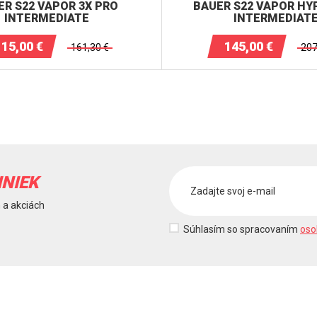
ER S22 VAPOR 3X PRO
BAUER S22 VAPOR HY
INTERMEDIATE
INTERMEDIAT
115,00
€
145,00
€
161,30
€
207
INIEK
 a akciách
Súhlasím so spracovaním
oso