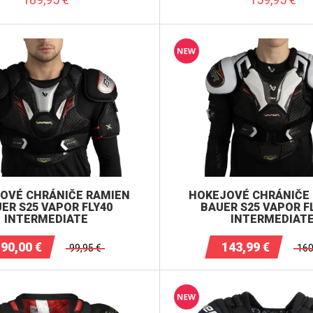
OVÉ CHRÁNIČE RAMIEN
HOKEJOVÉ CHRÁNIČE
ER S25 VAPOR FLY40
BAUER S25 VAPOR F
INTERMEDIATE
INTERMEDIAT
90,00
€
143,99
€
99,95
€
160