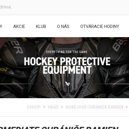
:00 hod.
Y
AKCIE
KLUB
O NÁS
OTVÁRACIE HODINY
ESHOP
HRÁČ
HOKEJOVÉ CHRÁNIČE RAMIEN