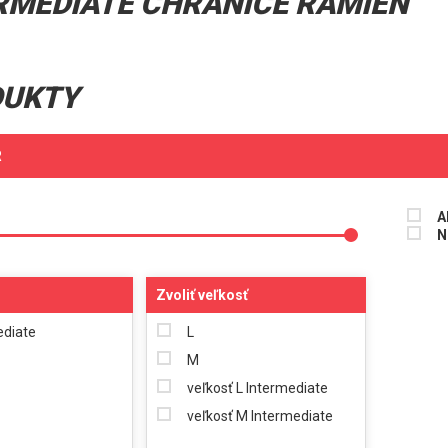
RMEDIATE CHRÁNIČE RAMIEN
DUKTY
R
A
N
Zvoliť veľkosť
ediate
L
M
veľkosť L Intermediate
veľkosť M Intermediate