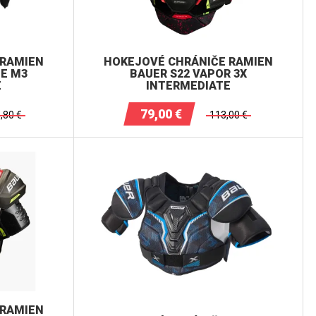
 RAMIEN
HOKEJOVÉ CHRÁNIČE RAMIEN
ME M3
BAUER S22 VAPOR 3X
E
INTERMEDIATE
79,00
€
,80
€
113,00
€
 RAMIEN