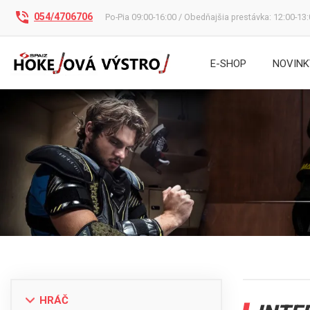
054/4706706
Po-Pia 09:00-16:00 / Obedňajšia prestávka: 12:00-13
E-SHOP
NOVINK
HRÁČ