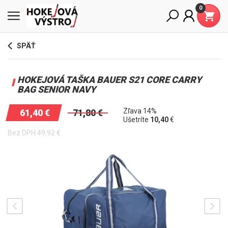
0
SPÄŤ
HOKEJOVÁ TAŠKA BAUER S21 CORE CARRY
BAG SENIOR NAVY
Zľava 14%
61,40
€
71,80
€
Ušetríte
10,40
€
Bez DPH
49,92
€