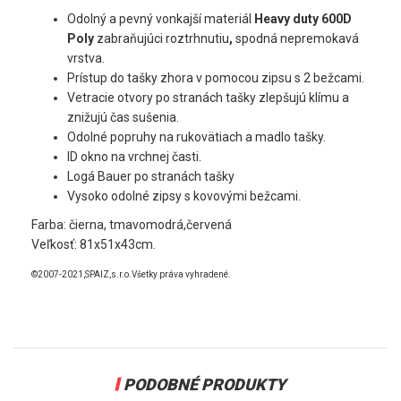
Odolný a pevný vonkajší materiál
Heavy duty 600D
Poly
zabraňujúci roztrhnutiu
,
spodná nepremokavá
vrstva.
Prístup do tašky zhora v pomocou zipsu s 2 bežcami.
Vetracie otvory po stranách tašky zlepšujú klímu a
znižujú čas sušenia.
Odolné popruhy na rukovätiach a madlo tašky.
ID okno na vrchnej časti.
Logá Bauer po stranách tašky
Vysoko odolné zipsy s kovovými bežcami.
Farba: čierna, tmavomodrá,červená
Veľkosť: 81x51x43cm.
©2007-2021,SPAIZ,s.r.o.Všetky práva vyhradené.
PODOBNÉ PRODUKTY