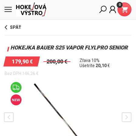
0
SPÄŤ
HOKEJKA BAUER S25 VAPOR FLYLPRO SENIOR
Zľava 10%
179,90
€
200,00
€
Ušetríte
20,10
€
Bez DPH
146,26
€