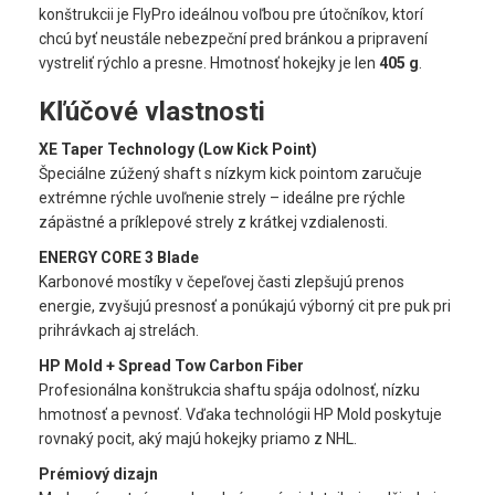
konštrukcii je FlyPro ideálnou voľbou pre útočníkov, ktorí
chcú byť neustále nebezpeční pred bránkou a pripravení
vystreliť rýchlo a presne. Hmotnosť hokejky je len
405 g
.
Kľúčové vlastnosti
XE Taper Technology (Low Kick Point)
Špeciálne zúžený shaft s nízkym kick pointom zaručuje
extrémne rýchle uvoľnenie strely – ideálne pre rýchle
zápästné a príklepové strely z krátkej vzdialenosti.
ENERGY CORE 3 Blade
Karbonové mostíky v čepeľovej časti zlepšujú prenos
energie, zvyšujú presnosť a ponúkajú výborný cit pre puk pri
prihrávkach aj strelách.
HP Mold + Spread Tow Carbon Fiber
Profesionálna konštrukcia shaftu spája odolnosť, nízku
hmotnosť a pevnosť. Vďaka technológii HP Mold poskytuje
rovnaký pocit, aký majú hokejky priamo z NHL.
Prémiový dizajn