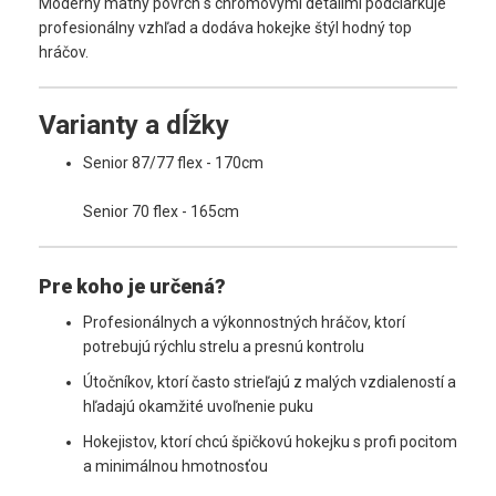
Moderný matný povrch s chrómovými detailmi podčiarkuje
profesionálny vzhľad a dodáva hokejke štýl hodný top
hráčov.
Varianty a dĺžky
Senior 87/77 flex - 170cm
Senior 70 flex - 165cm
Pre koho je určená?
Profesionálnych a výkonnostných hráčov, ktorí
potrebujú rýchlu strelu a presnú kontrolu
Útočníkov, ktorí často strieľajú z malých vzdialeností a
hľadajú okamžité uvoľnenie puku
Hokejistov, ktorí chcú špičkovú hokejku s profi pocitom
a minimálnou hmotnosťou