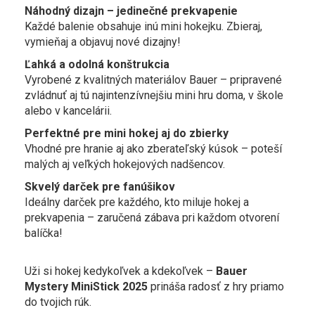
Náhodný dizajn – jedinečné prekvapenie
Každé balenie obsahuje inú mini hokejku. Zbieraj,
vymieňaj a objavuj nové dizajny!
Ľahká a odolná konštrukcia
Vyrobené z kvalitných materiálov Bauer – pripravené
zvládnuť aj tú najintenzívnejšiu mini hru doma, v škole
alebo v kancelárii.
Perfektné pre mini hokej aj do zbierky
Vhodné pre hranie aj ako zberateľský kúsok – poteší
malých aj veľkých hokejových nadšencov.
Skvelý darček pre fanúšikov
Ideálny darček pre každého, kto miluje hokej a
prekvapenia – zaručená zábava pri každom otvorení
balíčka!
Uži si hokej kedykoľvek a kdekoľvek –
Bauer
Mystery MiniStick 2025
prináša radosť z hry priamo
do tvojich rúk.