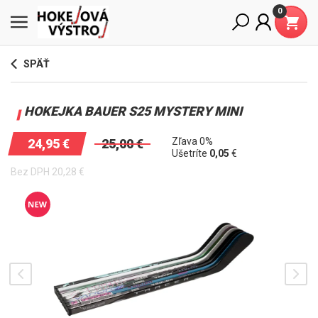
0
SPÄŤ
HOKEJKA BAUER S25 MYSTERY MINI
Zľava 0%
24,95
€
25,00
€
Ušetríte
0,05
€
Bez DPH
20,28
€