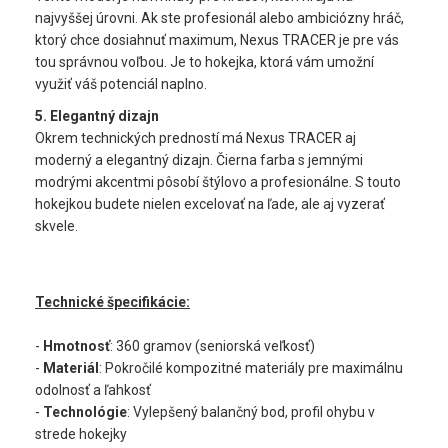
najvyššej úrovni. Ak ste profesionál alebo ambiciózny hráč,
ktorý chce dosiahnuť maximum, Nexus TRACER je pre vás
tou správnou voľbou. Je to hokejka, ktorá vám umožní
využiť váš potenciál naplno.
5. Elegantný dizajn
Okrem technických predností má Nexus TRACER aj
moderný a elegantný dizajn. Čierna farba s jemnými
modrými akcentmi pôsobí štýlovo a profesionálne. S touto
hokejkou budete nielen excelovať na ľade, ale aj vyzerať
skvele.
Technické špecifikácie:
-
Hmotnosť
: 360 gramov (seniorská veľkosť)
-
Materiál
: Pokročilé kompozitné materiály pre maximálnu
odolnosť a ľahkosť
-
Technológie
: Vylepšený balančný bod, profil ohybu v
strede hokejky