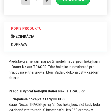
−
+
POPIS PRODUKTU
ŠPECIFIKÁCIA
DOPRAVA
Predstavujeme vám najnovší model medzi profi hokejkami
–
Bauer Nexus TRACER
. Táto hokejka je navrhnutá pre
hráčov na elitnej úrovni, ktorí hľadajú dokonalosť v každom
detaile.
Prečo si vybrať hokejku Bauer Nexus TRACER?
1. Najľahšia hokejka z rady NEXUS
Bauer Nexus TRACER je najľahšou hokejkou, aká kedy bola
vyrobená v tejto rade. S hmotnosťou len 360 gramov v