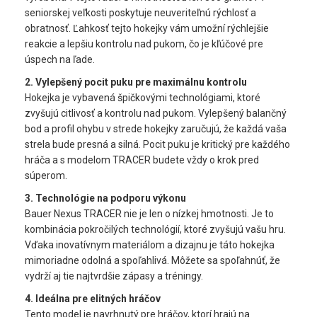
seniorskej veľkosti poskytuje neuveriteľnú rýchlosť a
obratnosť. Ľahkosť tejto hokejky vám umožní rýchlejšie
reakcie a lepšiu kontrolu nad pukom, čo je kľúčové pre
úspech na ľade.
2. Vylepšený pocit puku pre maximálnu kontrolu
Hokejka je vybavená špičkovými technológiami, ktoré
zvyšujú citlivosť a kontrolu nad pukom. Vylepšený balančný
bod a profil ohybu v strede hokejky zaručujú, že každá vaša
strela bude presná a silná. Pocit puku je kritický pre každého
hráča a s modelom TRACER budete vždy o krok pred
súperom.
3. Technológie na podporu výkonu
Bauer Nexus TRACER nie je len o nízkej hmotnosti. Je to
kombinácia pokročilých technológií, ktoré zvyšujú vašu hru.
Vďaka inovatívnym materiálom a dizajnu je táto hokejka
mimoriadne odolná a spoľahlivá. Môžete sa spoľahnúť, že
vydrží aj tie najtvrdšie zápasy a tréningy.
4. Ideálna pre elitných hráčov
Tento model je navrhnutý pre hráčov, ktorí hrajú na