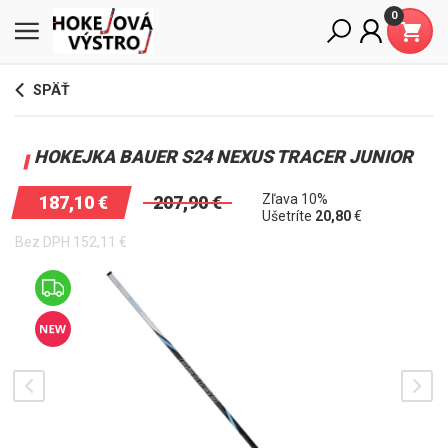
0
SPÄŤ
HOKEJKA BAUER S24 NEXUS TRACER JUNIOR
Zľava 10%
187,10
€
207,90
€
Ušetríte
20,80
€
Bez DPH
152,11
€