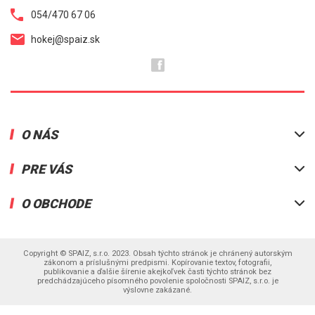
054/470 67 06
hokej@spaiz.sk
O NÁS
Prezentácia predajní
PRE VÁS
Kontakt
Mailinglist
Info ponuka
O OBCHODE
Brúsenie korčúľ
Vernostný program
Ponúkané značky
Všetko o nákupe
Ako za tovar zaplatiť
Partnerský web bicykle.eu
Sledovanie balíka DPD
Doručenie - poplatky
Otváracie hodiny
Copyright © SPAIZ, s.r.o. 2023. Obsah týchto stránok je chránený autorským
Registrácia
Odstúpenie od zmluvy
zákonom a príslušnými predpismi. Kopírovanie textov, fotografii,
publikovanie a ďalšie šírenie akejkoľvek časti týchto stránok bez
Zabudli ste heslo
Ochrana osobných údajov
predchádzajúceho písomného povolenie spoločnosti SPAIZ, s.r.o. je
Najnovšie pridané na stránku
výslovne zakázané.
Výmena tovaru
Reklamačné podmieky