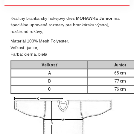
Kvalitný brankársky hokejový dres
MOHAWKE Junior
má
špeciálne upravené rozmery pre brankársku výstroj,
rozšírené rukávy,
Materiál 100% Mesh Polyester.
Veľkosť: junior,
Farba: čierna, biela
Veľkosť
Junior
A
65 cm
B
77 cm
C
76 cm