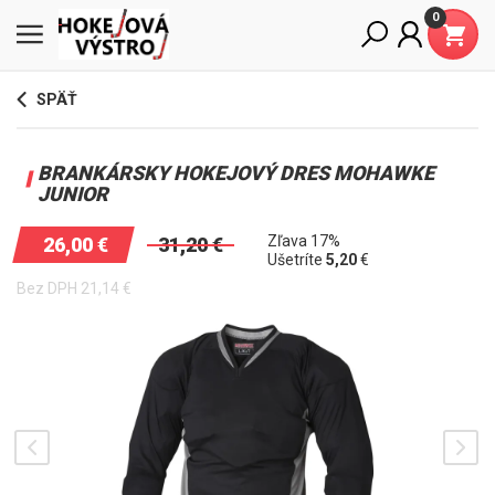
0
SPÄŤ
BRANKÁRSKY HOKEJOVÝ DRES MOHAWKE
JUNIOR
Zľava 17%
26,00
€
31,20
€
Ušetríte
5,20
€
Bez DPH
21,14
€