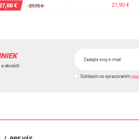
21,90
€
27,00
€
29,95
€
INIEK
 a akciách
Súhlasím so spracovaním
oso
PRE VÁS