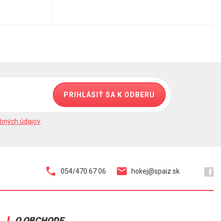
PRIHLÁSIŤ SA K ODBERU
bných údajov
.
054/470 67 06
hokej@spaiz.sk
O OBCHODE