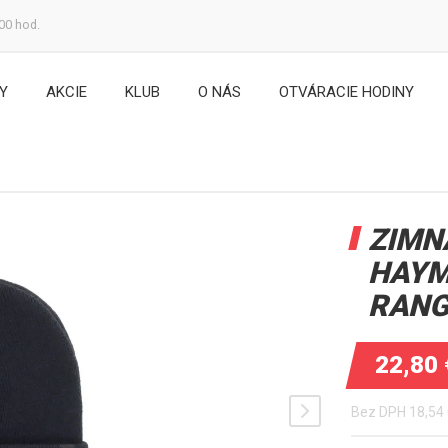
:00 hod.
Y
AKCIE
KLUB
O NÁS
OTVÁRACIE HODINY
ZIMN
HAYM
RANG
22,80
Bez DPH
18,54