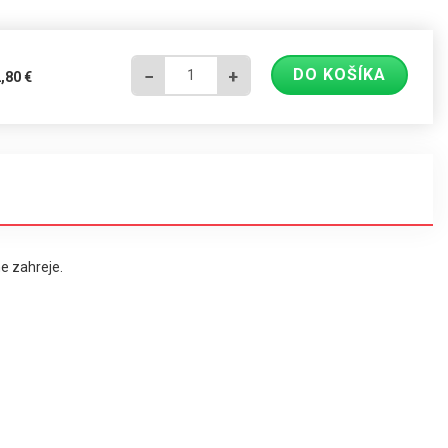
DO KOŠÍKA
−
+
2,80
€
e zahreje.