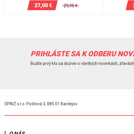
27,00
€
29,95
€
PRIHLÁSTE SA K ODBERU NOV
Budte prvý kto sa dozvie o všetkých novinkách, zľavách
SPAIZ s.r.o. Poštová 3, 085 01 Bardejov
O NÁS