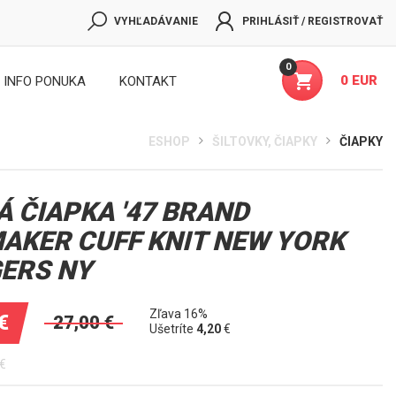
VYHĽADÁVANIE
PRIHLÁSIŤ / REGISTROVAŤ
0
0 EUR
INFO PONUKA
KONTAKT
ESHOP
ŠILTOVKY, ČIAPKY
ČIAPKY
Á ČIAPKA '47 BRAND
AKER CUFF KNIT NEW YORK
ERS NY
Zľava 16%
€
27,00
€
Ušetríte
4,20
€
€