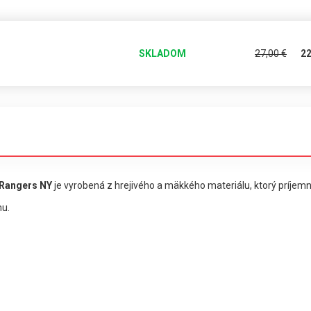
SKLADOM
27,00
€
2
 Rangers NY
je vyrobená z hrejivého a mäkkého materiálu, ktorý príjemn
mu.