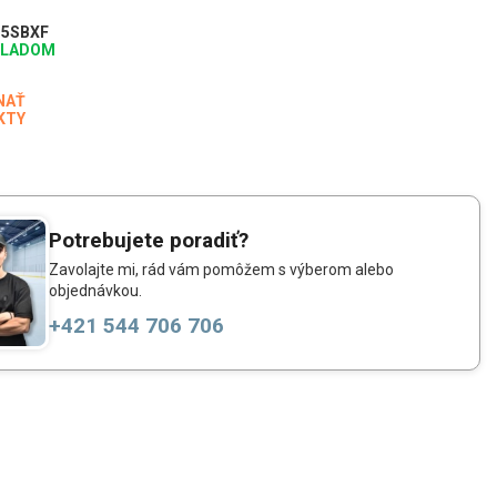
J5SBXF
KLADOM
NAŤ
KTY
Potrebujete poradiť?
Zavolajte mi, rád vám pomôžem s výberom alebo
objednávkou.
+421 544 706 706