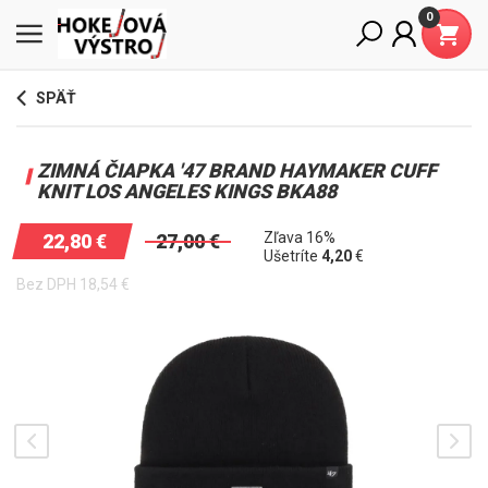
0
SPÄŤ
ZIMNÁ ČIAPKA '47 BRAND HAYMAKER CUFF
KNIT LOS ANGELES KINGS BKA88
Zľava 16%
22,80
€
27,00
€
Ušetríte
4,20
€
Bez DPH
18,54
€