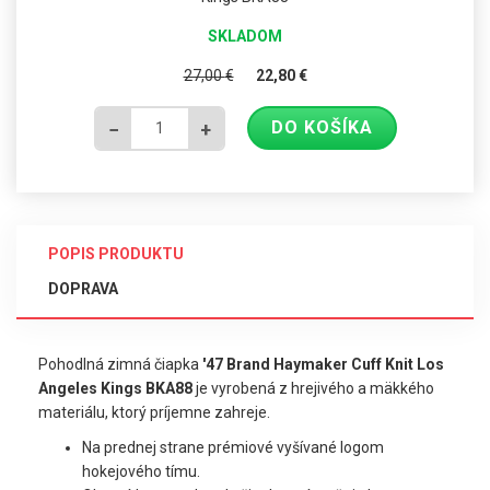
SKLADOM
27,00
€
22,80
€
DO KOŠÍKA
−
+
POPIS PRODUKTU
DOPRAVA
Pohodlná zimná čiapka
'47
Brand Haymaker Cuff Knit Los
Angeles Kings BKA88
je vyrobená z hrejivého a mäkkého
materiálu, ktorý príjemne zahreje.
Na prednej strane prémiové vyšívané logom
hokejového tímu.