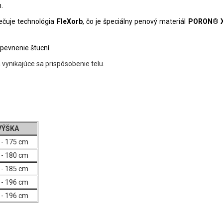
.
pečuje technológia
FleXorb
, čo je
špeciálny penový materiál
PORON® 
pevnenie štucní.
vynikajúce sa prispôsobenie telu.
VÝŠKA
 - 175 cm
 - 180 cm
 - 185 cm
 - 196 cm
 - 196 cm