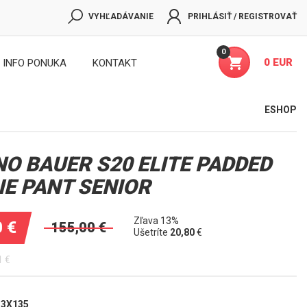
VYHĽADÁVANIE
PRIHLÁSIŤ / REGISTROVAŤ
0
0 EUR
INFO PONUKA
KONTAKT
ESHOP
NO BAUER S20 ELITE PADDED
IE PANT SENIOR
Zľava 13%
0
€
155,00
€
Ušetríte
20,80
€
1
€
33X135