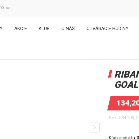
:00 hod.
Y
AKCIE
KLUB
O NÁS
OTVÁRACIE HODINY
RIBA
GOAL
134,2
Bez DPH
109,1
Kód produktu: