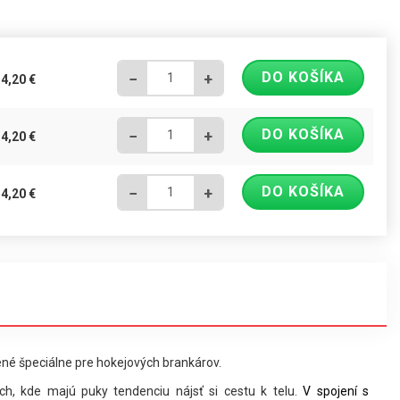
DO KOŠÍKA
−
+
34,20
€
DO KOŠÍKA
−
+
34,20
€
DO KOŠÍKA
−
+
34,20
€
né špeciálne pre hokejových brankárov.
h, kde majú puky tendenciu nájsť si cestu k telu.
V spojení s