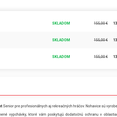
SKLADOM
155,00
€
1
SKLADOM
155,00
€
1
SKLADOM
155,00
€
1
nt
Senior
pre profesionálnych aj rekreačných hráčov.
Nohavice sú vyrobe
nené vypchávky, ktoré vám poskytujú dodatočnú ochranu v oblastiac