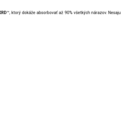
XRD
™
, ktorý dokáže absorbovať až 90% všetkých nárazov. Nesaju