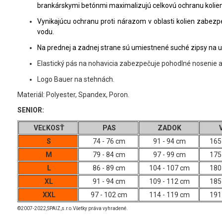
brankárskymi betónmi maximalizujú celkovú ochranu kolien
V
ynikajúcu ochranu proti nárazom v oblasti kolien zabez
vodu.
Na prednej a zadnej strane sú umiestnené suché zipsy na u
E
lastický pás na nohavicia zabezpečuje pohodlné nosenie a 
Logo Bauer na stehnách.
Materiál: Polyester, Spandex, Poron.
SENIOR:
VEĽKOSŤ
PAS
ZADOK
S
74 - 76 cm
91 - 94 cm
165
M
79 - 84 cm
97 - 99 cm
175
L
86 - 89 cm
104 - 107 cm
180
XL
91 - 94 cm
109 - 112 cm
185
XXL
97 - 102 cm
114 - 119 cm
191
©2007-2022,SPAIZ,s.r.o.Všetky práva vyhradené.