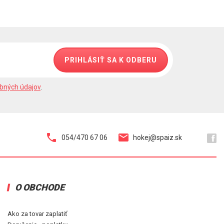
PRIHLÁSIŤ SA K ODBERU
bných údajov
.
054/470 67 06
hokej@spaiz.sk
O OBCHODE
Ako za tovar zaplatiť