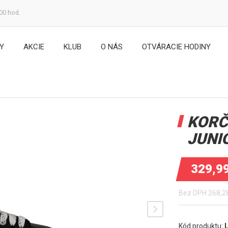
:00 hod.
Y
AKCIE
KLUB
O NÁS
OTVÁRACIE HODINY
KORČ
JUNI
329,9
Bez DPH
268,2
Kód produktu: