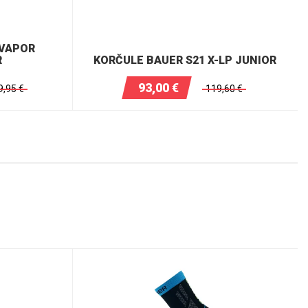
 VAPOR
R
KORČULE BAUER S21 X-LP JUNIOR
93,00
€
9,95
€
119,60
€