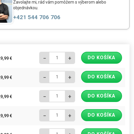
Zavolajte mi, rád vám pomôžem s výberom alebo
objednávkou.
+421 544 706 706
DO KOŠÍKA
−
+
29,99
€
DO KOŠÍKA
−
+
29,99
€
DO KOŠÍKA
−
+
29,99
€
DO KOŠÍKA
−
+
29,99
€