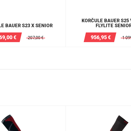
KORČULE BAUER S25
E BAUER S23 X SENIOR
FLYLITE SENIO
69,00
€
956,95
€
207,00
€
1 09