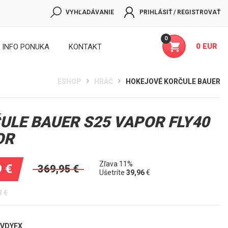
VYHĽADÁVANIE
PRIHLÁSIŤ / REGISTROVAŤ
0
0 EUR
INFO PONUKA
KONTAKT
ESHOP
HRÁČ
HOKEJOVÉ KORČULE BAUER
ULE BAUER S25 VAPOR FLY40
OR
Zľava 11%
9
€
369,95
€
Ušetríte
39,96
€
8
€
LVDYFX