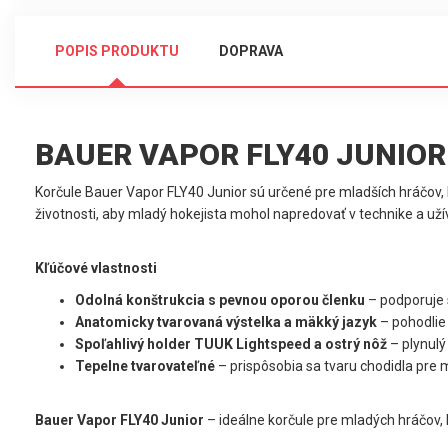
POPIS PRODUKTU
DOPRAVA
BAUER VAPOR FLY40 JUNIO
Korčule Bauer Vapor FLY40 Junior sú určené pre mladších hráčov, k
životnosti, aby mladý hokejista mohol napredovať v technike a užív
Kľúčové vlastnosti
Odolná konštrukcia s pevnou oporou členku
– podporuje 
Anatomicky tvarovaná výstelka a mäkký jazyk
– pohodlie 
Spoľahlivý holder TUUK Lightspeed a ostrý nôž
– plynulý 
Tepelne tvarovateľné
– prispôsobia sa tvaru chodidla pre
Bauer Vapor FLY40 Junior
– ideálne korčule pre mladých hráčov, k