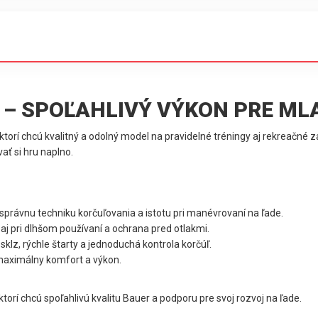
R – SPOĽAHLIVÝ VÝKON PRE M
torí chcú kvalitný a odolný model na pravidelné tréningy aj rekreačné z
ať si hru naplno.
správnu techniku korčuľovania a istotu pri manévrovaní na ľade.
aj pri dlhšom používaní a ochrana pred otlakmi.
sklz, rýchle štarty a jednoduchá kontrola korčúľ.
 maximálny komfort a výkon.
torí chcú spoľahlivú kvalitu Bauer a podporu pre svoj rozvoj na ľade.