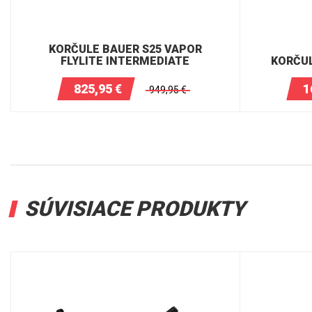
KORČULE BAUER S25 VAPOR
FLYLITE INTERMEDIATE
KORČUL
825,95
€
1
949,95
€
SÚVISIACE PRODUKTY