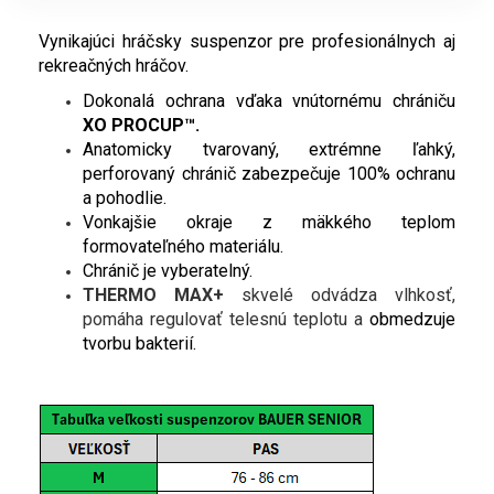
Vynikajúci hráčsky suspenzor pre profesionálnych aj
rekreačných hráčov.
Dokonalá ochrana vďaka vnútornému chrániču
XO PROCUP™.
A
natomicky tvarovaný, extrémne ľahký,
perforovaný chránič zabezpečuje 100% ochranu
a pohodlie.
Vonkajšie okraje z mäkkého teplom
formovateľného materiálu.
Chránič je vyberatelný.
THERMO MAX+
skvelé odvádza vlhkosť,
pomáha regulovať telesnú teplotu a
obmedzuje
tvorbu bakterií.