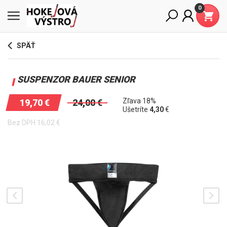
0
SPÄŤ
SUSPENZOR BAUER SENIOR
Zľava 18%
19,70
€
24,00
€
Ušetríte
4,30
€
Bez DPH
16,02
€