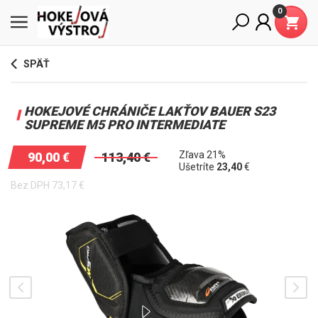
0
SPÄŤ
HOKEJOVÉ CHRÁNIČE LAKŤOV BAUER S23
SUPREME M5 PRO INTERMEDIATE
Zľava 21%
90,00
€
113,40
€
Ušetríte
23,40
€
Bez DPH
73,17
€