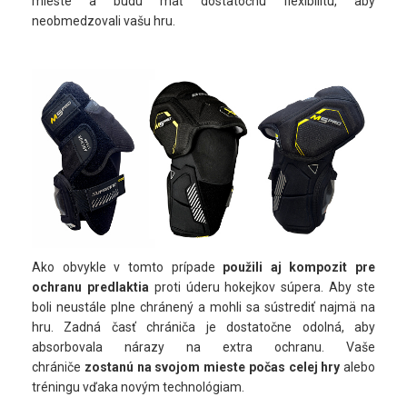
mieste a budú mať dostatočnú flexibilitu, aby
neobmedzovali vašu hru.
Ako obvykle v tomto prípade
použili aj kompozit pre
ochranu predlaktia
proti úderu hokejkov súpera. Aby ste
boli neustále plne chránený a mohli sa sústrediť najmä na
hru. Zadná časť chrániča je dostatočne odolná, aby
absorbovala nárazy na extra ochranu. Vaše
chrániče
zostanú na svojom mieste počas celej hry
alebo
tréningu vďaka novým technológiam.