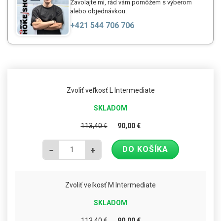
Zavolajte mi, rád vám pomôžem s výberom
alebo objednávkou.
+421 544 706 706
Zvoliť veľkosť L Intermediate
SKLADOM
113,40
€
90,00
€
DO KOŠÍKA
−
+
Zvoliť veľkosť M Intermediate
SKLADOM
113,40
€
90,00
€