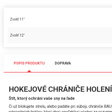
Zvoliť 11"
Zvoliť 12"
POPIS PRODUKTU
DOPRAVA
HOKEJOVÉ CHRÁNIČE HOLENÍ
Štít, ktorý ochráni vaše sny na ľade
Či už blokujete strelu, alebo padáte pri súboji, chrániče 
rekreačných hráčov, ktorí chcú spoľahlivú výstroj za rozumn