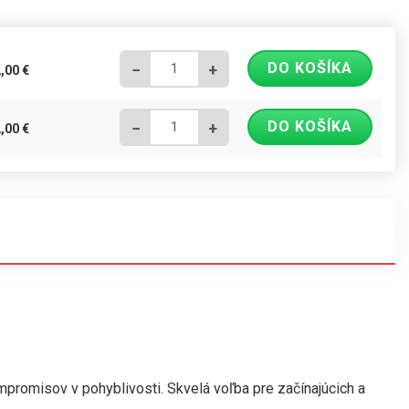
DO KOŠÍKA
−
+
2,00
€
DO KOŠÍKA
−
+
2,00
€
mpromisov v pohyblivosti. Skvelá voľba pre začínajúcich a