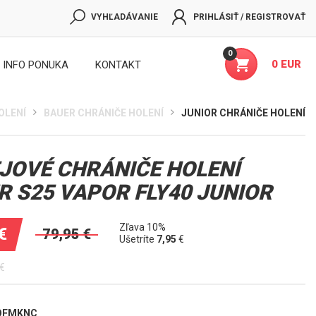
VYHĽADÁVANIE
PRIHLÁSIŤ / REGISTROVAŤ
0
0 EUR
INFO PONUKA
KONTAKT
OLENÍ
BAUER CHRÁNIČE HOLENÍ
JUNIOR CHRÁNIČE HOLENÍ
JOVÉ CHRÁNIČE HOLENÍ
R S25 VAPOR FLY40 JUNIOR
Zľava 10%
€
79,95
€
Ušetríte
7,95
€
€
QFMKNC