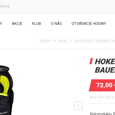
:00 hod.
Y
AKCIE
KLUB
O NÁS
OTVÁRACIE HODINY
ESHOP
HRÁČ
HOKEJOVÉ CHRÁNIČE H
HOKE
BAUE
72,00
Bez DPH
58,54
Kód produktu: