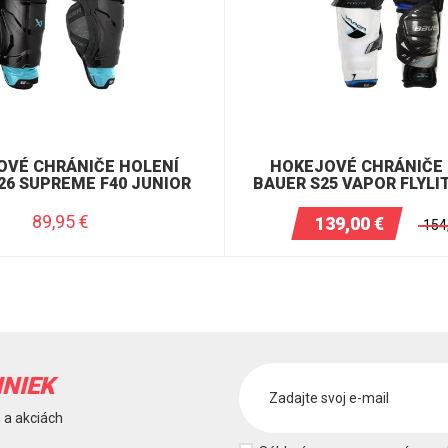
OVÉ CHRÁNIČE HOLENÍ
HOKEJOVÉ CHRÁNIČE 
26 SUPREME F40 JUNIOR
BAUER S25 VAPOR FLYLI
89,95
€
139,00
€
154
INIEK
 a akciách