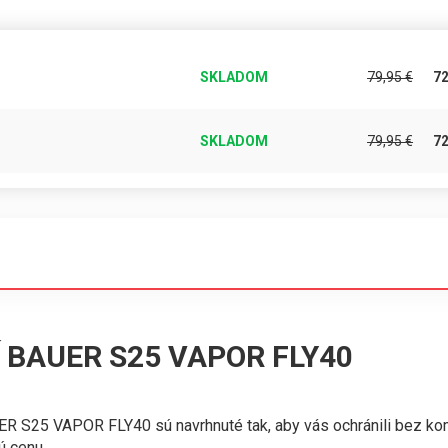
SKLADOM
79,95
€
7
SKLADOM
79,95
€
7
 BAUER S25 VAPOR FLY40
BAUER S25 VAPOR FLY40 sú navrhnuté tak, aby vás ochránili bez ko
ú cenu.