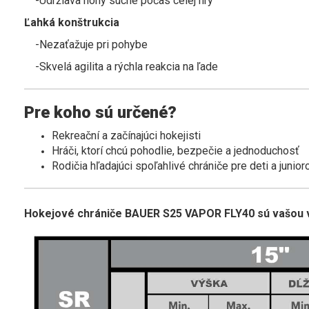
-Udržiava nohy suché počas celej hry
Ľahká konštrukcia
-Nezaťažuje pri pohybe
-Skvelá agilita a rýchla reakcia na ľade
Pre koho sú určené?
Rekreační a začínajúci hokejisti
Hráči, ktorí chcú pohodlie, bezpečie a jednoduchosť
Rodičia hľadajúci spoľahlivé chrániče pre deti a junior
Hokejové chrániče BAUER S25 VAPOR FLY40 sú vašou vst