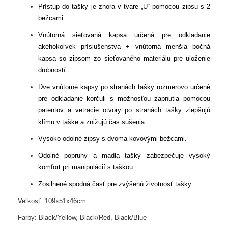
Prístup do tašky je zhora v
tvare „U“
pomocou zipsu s 2
bežcami.
Vnútorná sieťovaná kapsa určená pre odkladanie
akéhokoľvek príslušenstva + vnútorná menšia bočná
kapsa so zipsom zo sieťovaného materiálu pre uloženie
drobností.
Dve vnútorné kapsy po stranách tašky rozmerovo určené
pre odkladanie korčuli s možnosťou zapnutia pomocou
patentov a vetracie otvory po stranách tašky zlepšujú
klímu v taške a znižujú čas sušenia.
Vysoko odolné zipsy s dvoma kovovými bežcami.
Odolné popruhy a madla tašky zabezpečuje vysoký
komfort pri manipulácií s taškou.
Zosilnené spodná časť pre zvýšenú životnosť tašky.
Veľkosť: 109x51x46cm.
Farby: Black/Yellow, Black/Red, Black/Blue