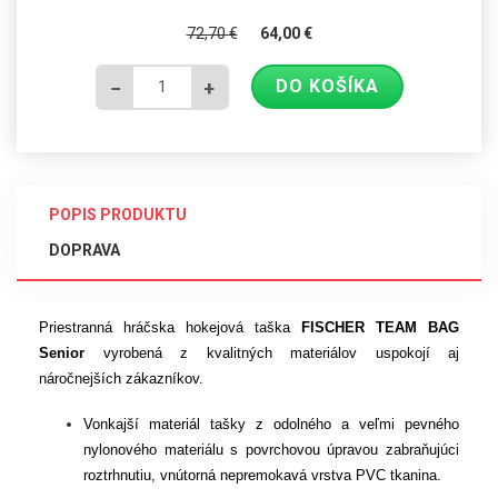
72,70
€
64,00
€
DO KOŠÍKA
−
+
POPIS PRODUKTU
DOPRAVA
Priestranná hráčska hokejová taška
FISCHER TEAM
BAG
Senior
vyrobená z kvalitných materiálov
uspokojí aj
náročnejších zákazníkov.
Vonkajší materiál tašky z odolného a veľmi pevného
nylonového materiálu s povrchovou úpravou zabraňujúci
roztrhnutiu
,
vnútorná nepremokavá vrstva
PVC tkanina.