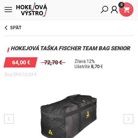
0
SPÄŤ
HOKEJOVÁ TAŠKA FISCHER TEAM BAG SENIOR
Zľava 12%
64,00
€
72,70
€
Ušetríte
8,70
€
Bez DPH
52,03
€