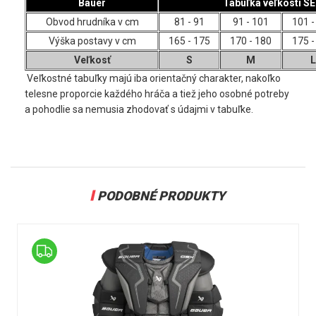
Bauer
Tabuľka veľkosti S
Obvod hrudníka v cm
81 - 91
91 - 101
101 -
Výška postavy v cm
165 - 175
170 - 180
175 -
Veľkosť
S
M
L
Veľkostné tabuľky majú iba orientačný charakter, nakoľko
telesne proporcie každého hráča a tiež jeho osobné potreby
a pohodlie sa nemusia zhodovať s údajmi v tabuľke.
PODOBNÉ PRODUKTY