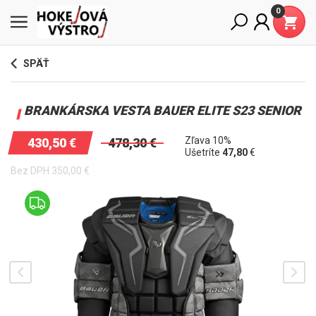
0
SPÄŤ
BRANKÁRSKA VESTA BAUER ELITE S23 SENIOR
Zľava 10%
430,50
€
478,30
€
Ušetríte
47,80
€
Bez DPH
350,00
€