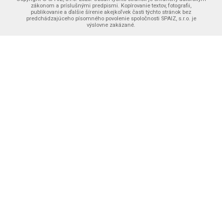
Registrácia
Odstúpenie od zmluvy
zákonom a príslušnými predpismi. Kopírovanie textov, fotografii,
publikovanie a ďalšie šírenie akejkoľvek časti týchto stránok bez
Zabudli ste heslo
Ochrana osobných údajov
predchádzajúceho písomného povolenie spoločnosti SPAIZ, s.r.o. je
Najnovšie pridané na stránku
výslovne zakázané.
Výmena tovaru
Reklamačné podmieky
Obchodné podmienky
Zásady používania súborov cookies