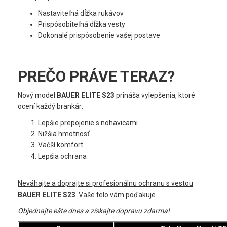
Nastaviteľná dĺžka rukávov
Prispôsobiteľná dĺžka vesty
Dokonalé prispôsobenie vašej postave
PREČO PRÁVE TERAZ?
Nový model
BAUER ELITE S23
prináša vylepšenia, ktoré
ocení každý brankár:
Lepšie prepojenie s nohavicami
Nižšia hmotnosť
Väčší komfort
Lepšia ochrana
Neváhajte a doprajte si profesionálnu ochranu s vestou
BAUER ELITE S23
. Vaše telo vám poďakuje.
Objednajte ešte dnes a získajte dopravu zdarma!