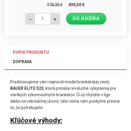
478,30
€
430,50
€
DO KOŠÍKA
−
+
POPIS PRODUKTU
DOPRAVA
Predstavujeme vám najnovší model brankárskej vesty
BAUER ELITE S23
, ktorá prináša revolučné vylepšenia pre
všetkých výkonnostných brankárov. Či už chytáte v lige
alebo na rekreačnej úrovni, táto vesta vám poskytne presne
to, čo potrebujete.
Kľúčové výhody: