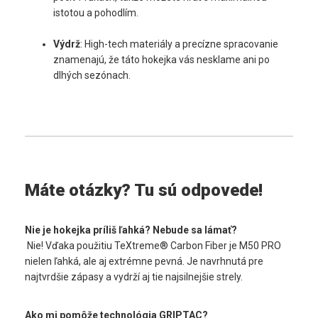
istotou a pohodlím.
Výdrž
: High-tech materiály a precízne spracovanie 
znamenajú, že táto hokejka vás nesklame ani po 
dlhých sezónach.
Máte otázky? Tu sú odpovede!
Nie je hokejka príliš ľahká? Nebude sa lámať?
 Nie! Vďaka použitiu TeXtreme® Carbon Fiber je M50 PRO 
nielen ľahká, ale aj extrémne pevná. Je navrhnutá pre 
najtvrdšie zápasy a vydrží aj tie najsilnejšie strely.
Ako mi pomôže technológia GRIPTAC?