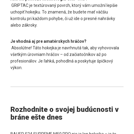
 GRIPTAC je textúrovaný povrch, ktorý vám umožní lepšie 
uchopiť hokejku. To znamená, že budete mať väčšiu 
kontrolu pri každom pohybe, či už ide o presné nahrávky 
alebo zákroky.
Je vhodná aj pre amatérskych hráčov?
 Absolútne! Táto hokejka je navrhnutá tak, aby vyhovovala 
všetkým úrovniam hráčov – od začiatočníkov až po 
profesionálov. Je ľahká, pohodlná a poskytuje špičkový 
výkon.
Rozhodnite o svojej budúcnosti v 
bráne ešte dnes
BAUER S24 SUPREME M50 PRO nie je len hokejka – je to 