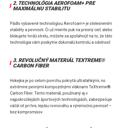
2. 
TECHNOLÓGIA AEROFOAM+ PRE 
MAXIMÁLNU STABILITU
Pádlo vybavené technológiou Aerofoam+ je stelesnením 
stability a pevnosti. Či už mierite puk na presný cieľ, alebo 
blokujete tvrdú strelu, môžete sa spoľahnúť na to, že táto 
technológia vám poskytne dokonalú kontrolu a odolnosť.
3. 
REVOLUČNÝ MATERIÁL TEXTREME® 
CARBON FIBER
Hokejka je po celom povrchu pokrytá ultraľahkými, no 
extrémne pevnými kompozitnými vláknami TeXtreme® 
Carbon Fiber. Tento materiál, používaný aj v 
najpokročilejších športových technológiách, zabezpečuje 
väčší cit pri hre, lepšiu rovnováhu a výnimočnú pevnosť – 
bez kompromisov.