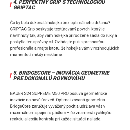
4. 
PERFEKTNÝ GRIP S TECHNOLÓGIOU 
GRIPTAC
Čo by bola dokonalá hokejka bez optimálneho držania? 
GRIPTAC Grip poskytuje textúrovaný povrch, ktorý je 
navrhnutý tak, aby vám hokejka prirodzene sadla do ruky a 
poskytla ten správny cit. Ovládajte puk s presnosťou 
profesionála a majte istotu, že hokejka vám v rozhodujúcich 
momentoch nikdy nesklame.
5. 
BRIDGECORE – INOVÁCIA GEOMETRIE 
PRE DOKONALÚ ROVNOVÁHU
BAUER S24 SUPREME M50 PRO posúva geometrické 
inovácie na novú úroveň. Optimalizovaná geometria 
BridgeCore zaručuje vyvážený pocit a udržiava vás v 
maximálnom spojení s pádlom – čo znamená rýchlejšiu 
reakciu a lepšiu kontrolu pri každej situácii na lade.