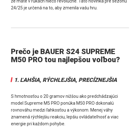
že máte v rukách niečo revolučné. Táto novinka pre sezónu 
24/25 je určená na to, aby zmenila vašu hru.
Prečo je BAUER S24 SUPREME 
M50 PRO tou najlepšou voľbou?
1. 
ĽAHŠIA, RÝCHLEJŠIA, PRECÍZNEJŠIA
S hmotnosťou o 20 gramov nižšou ako predchádzajúci 
model Supreme M5 PRO ponúka M50 PRO dokonalú 
rovnováhu medzi ľahkosťou a výkonom. Menej váhy 
znamená rýchlejšiu reakciu, lepšiu ovládateľnosť a viac 
energie pri každom pohybe.