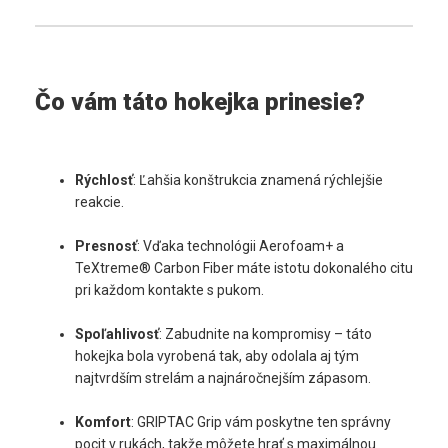
Čo vám táto hokejka prinesie?
Rýchlosť
: Ľahšia konštrukcia znamená rýchlejšie 
reakcie.
Presnosť
: Vďaka technológii Aerofoam+ a 
TeXtreme® Carbon Fiber máte istotu dokonalého citu 
pri každom kontakte s pukom.
Spoľahlivosť
: Zabudnite na kompromisy – táto 
hokejka bola vyrobená tak, aby odolala aj tým 
najtvrdším strelám a najnáročnejším zápasom.
Komfort
: GRIPTAC Grip vám poskytne ten správny 
pocit v rukách, takže môžete hrať s maximálnou 