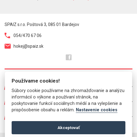
SPAIZ s.r.o. Poštová 3, 085 01 Bardejov
054/470 67 06
hokej@spaiz.sk
Používame cookies!
O NÁS
Súbory cookie používame na zhromažďovanie a analýzu
informácií o výkone a používaní stránok, na
Prezentácia predajní
PRE VÁS
poskytovanie funkcií sociálnych médií a na vylepšenie a
Kontakt
prispôsobenie obsahu a reklám.
Nastavenie cookies
Mailinglist
Info ponuka
O OBCHODE
Brúsenie korčúľ
Vernostný program
Ponúkané značky
Akceptovať
Všetko o nákupe
Ako za tovar zaplatiť
Partnerský web bicykle.eu
Sledovanie balíka DPD
Doručenie - poplatky