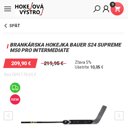
0
SPÄŤ
BRANKÁRSKA HOKEJKA BAUER S24 SUPREME
M50 PRO INTERMEDIATE
Zľava 5%
209,90
€
219,95
€
Ušetríte
10,05
€
Bez DPH
170,65
€